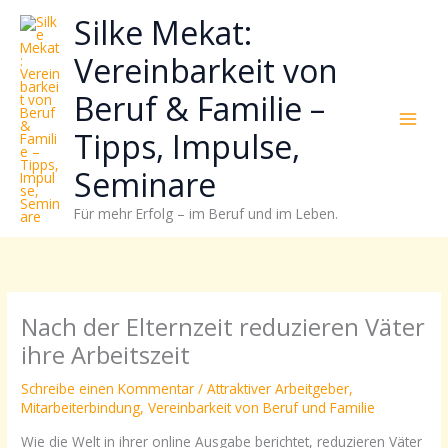
Zum
Neugierig,
Kategorien
Silke Mekat:
Inhalt
wie
springen
sich
Vereinbarkeit von
Stress
Beruf & Familie –
reduzieren
und
Tipps, Impulse,
Energie
gezielter
Seminare
einsetzen
Für mehr Erfolg – im Beruf und im Leben.
lässt?
Einfach
durchscrollen!
Nach der Elternzeit reduzieren Väter
ihre Arbeitszeit
Schreibe einen Kommentar
/
Attraktiver Arbeitgeber
,
Mitarbeiterbindung
,
Vereinbarkeit von Beruf und Familie
Wie die Welt in ihrer online Ausgabe berichtet, reduzieren Väter