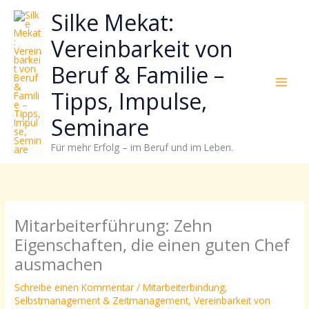
Zum
Neugierig,
Kategorien
Silke Mekat:
Inhalt
wie
springen
sich
Vereinbarkeit von
Stress
Beruf & Familie –
reduzieren
und
Tipps, Impulse,
Energie
gezielter
Seminare
einsetzen
Für mehr Erfolg – im Beruf und im Leben.
lässt?
Einfach
durchscrollen!
Mitarbeiterführung: Zehn
Eigenschaften, die einen guten Chef
ausmachen
Schreibe einen Kommentar
/
Mitarbeiterbindung
,
Selbstmanagement & Zeitmanagement
,
Vereinbarkeit von