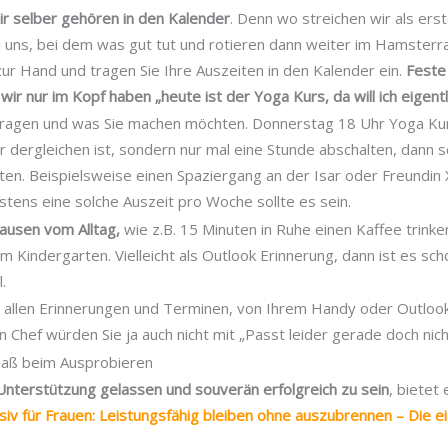
r selber gehören in den Kalender
. Denn wo streichen wir als erst
ei uns, bei dem was gut tut und rotieren dann weiter im Hamster
zur Hand und tragen Sie Ihre Auszeiten in den Kalender ein.
Feste
 wir nur im Kopf haben „heute ist der Yoga Kurs, da will ich eigentli
ntragen und was Sie machen möchten. Donnerstag 18 Uhr Yoga Ku
 dergleichen ist, sondern nur mal eine Stunde abschalten, dann s
en. Beispielsweise einen Spaziergang an der Isar oder Freundin 
estens eine solche Auszeit pro Woche sollte es sein.
Pausen vom Alltag,
wie z.B. 15 Minuten in Ruhe einen Kaffee trink
 Kindergarten. Vielleicht als Outlook Erinnerung, dann ist es sc
.
i allen Erinnerungen und Terminen, von Ihrem Handy oder Outlook
Chef würden Sie ja auch nicht mit „Passt leider gerade doch nich
Spaß beim Ausprobieren
nterstützung gelassen und souverän erfolgreich zu sein
, bietet
siv für Frauen: Leistungsfähig bleiben ohne auszubrennen – Die 