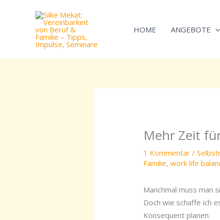
Zum
Inhalt
HOME
ANGEBOTE
springen
Mehr Zeit fü
1 Kommentar
/
Selbs
Familie
,
work life balan
Manchmal muss man sic
Doch wie schaffe ich es
Konsequent planen.