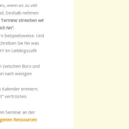
es, wenn es zu viel
rad. Deshalb nehmen
 Termine streichen wir
ch hin“.
rs beispielsweise. Und
chreiben Sie hin was
XY im Lieblingscafé
en zwischen Büro und
hon nach wenigen
 Kalender erinnern.
t“ vertrösten.
 ein Seminar an der
eigenen Ressourcen