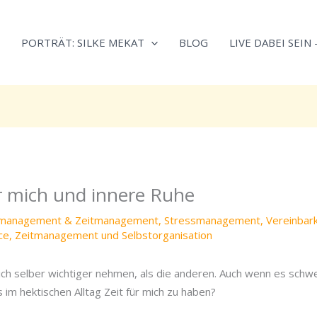
Neugierig,
Kategorien
wie
PORTRÄT: SILKE MEKAT
BLOG
LIVE DABEI SEIN
sich
Stress
reduzieren
und
Energie
gezielter
einsetzen
lässt?
r mich und innere Ruhe
Einfach
durchscrollen!
tmanagement & Zeitmanagement
,
Stressmanagement
,
Vereinbark
ce
,
Zeitmanagement und Selbstorganisation
h selber wichtiger nehmen, als die anderen. Auch wenn es schwer 
 im hektischen Alltag Zeit für mich zu haben?