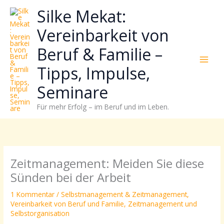
Zum
Neugierig,
Kategorien
Silke Mekat:
Inhalt
wie
springen
sich
Vereinbarkeit von
Stress
Beruf & Familie –
reduzieren
und
Tipps, Impulse,
Energie
gezielter
Seminare
einsetzen
Für mehr Erfolg – im Beruf und im Leben.
lässt?
Einfach
durchscrollen!
Zeitmanagement: Meiden Sie diese
Sünden bei der Arbeit
1 Kommentar
/
Selbstmanagement & Zeitmanagement
,
Vereinbarkeit von Beruf und Familie
,
Zeitmanagement und
Selbstorganisation