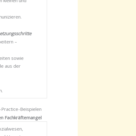
h kleinen und
unizieren.
etzungsschritte
beitern –
eiten sowie
le aus der
n.
Practice-Beispielen
en Fachkräftemangel
ozialwesen,