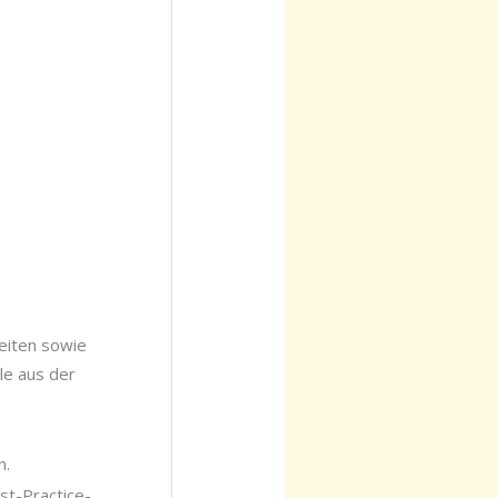
eiten sowie
le aus der
n.
st-Practice-