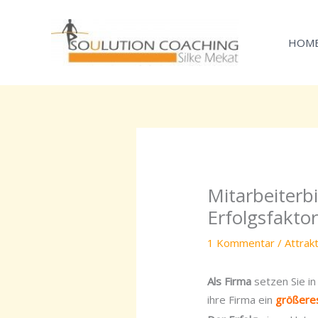
Zum
Inhalt
HOM
springen
Mitarbeiterb
Erfolgsfakto
1 Kommentar
/
Attrak
Als Firma
setzen Sie i
ihre Firma ein
größeres