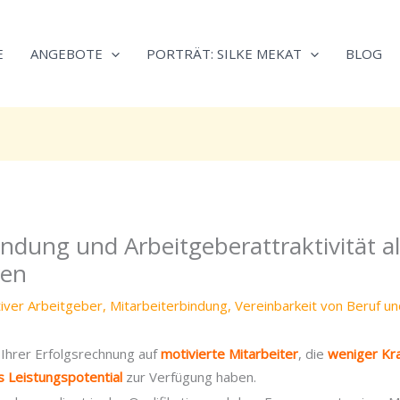
Neugierig,
Kategorien
wie
E
ANGEBOTE
PORTRÄT: SILKE MEKAT
BLOG
sich
Stress
reduzieren
und
Energie
gezielter
einsetzen
lässt?
indung und Arbeitgeberattraktivität al
Einfach
durchscrollen!
ren
tiver Arbeitgeber
,
Mitarbeiterbindung
,
Vereinbarkeit von Beruf un
n Ihrer Erfolgsrechnung auf
motivierte Mitarbeiter
, die
weniger Kr
 Leistungspotential
zur Verfügung haben.