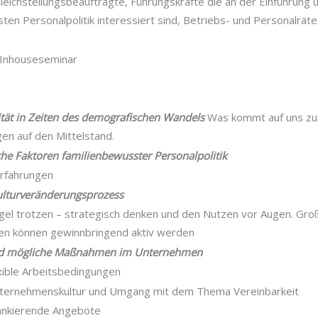
 Gleichstellungsbeauftragte, Führungskräfte die an der Einführun
ten Personalpolitik interessiert sind, Betriebs- und Personalräte
Inhouseseminar
vität in Zeiten des demografischen Wandels
Was kommt auf uns zu
en auf den Mittelstand.
che Faktoren familienbewusster Personalpolitik
rfahrungen
Kulturveränderungsprozess
l trotzen – strategisch denken und den Nutzen vor Augen. Groß
en können gewinnbringend aktiv werden
nd mögliche Maßnahmen im Unternehmen
exible Arbeitsbedingungen
Unternehmenskultur und Umgang mit dem Thema Vereinbarkeit
flankierende Angebote