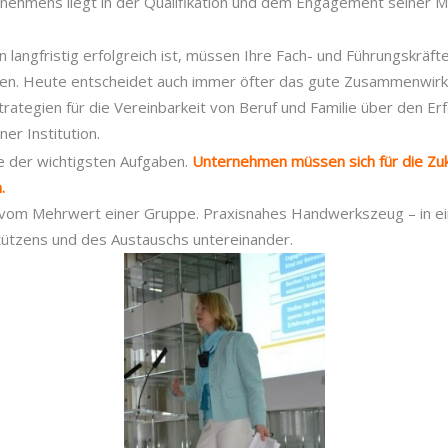
nehmens liegt in der Qualifikation und dem Engagement seiner M
langfristig erfolgreich ist, müssen Ihre Fach- und Führungskräfte
n. Heute entscheidet auch immer öfter das gute Zusammenwirke
ategien für die Vereinbarkeit von Beruf und Familie über den Erf
er Institution.
ne der wichtigsten Aufgaben.
Unternehmen müssen sich für die Zuk
.
m vom Mehrwert einer Gruppe. Praxisnahes Handwerkszeug – in e
ützens und des Austauschs untereinander.