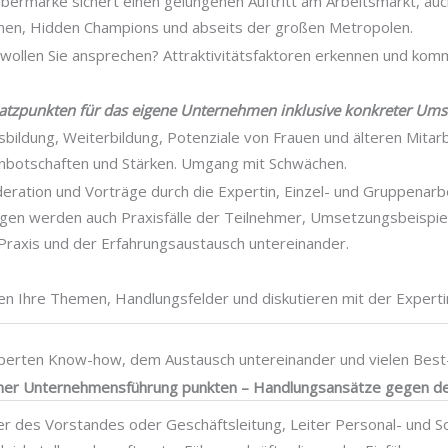
ebermarke sichert einen gelungenen Auftritt am Arbeitsmarkt, auc
men, Hidden Champions und abseits der großen Metropolen.
wollen Sie ansprechen? Attraktivitätsfaktoren erkennen und komm
atzpunkten für das eigene Unternehmen inklusive konkreter Ums
sbildung, Weiterbildung, Potenziale von Frauen und älteren Mitar
botschaften und Stärken. Umgang mit Schwächen.
eration und Vorträge durch die Expertin, Einzel- und Gruppenarb
ogen werden auch Praxisfälle der Teilnehmer, Umsetzungsbeispie
raxis und der Erfahrungsaustausch untereinander.
en Ihre Themen, Handlungsfelder und diskutieren mit der Experti
xperten Know-how, dem Austausch untereinander und vielen Best-
licher Unternehmensführung punkten – Handlungsansätze gegen d
er des Vorstandes oder Geschäftsleitung, Leiter Personal- und S