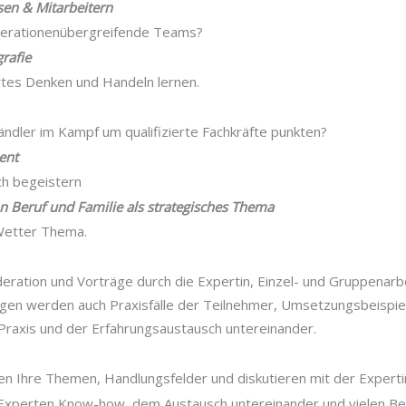
en & Mitarbeitern
enerationenübergreifende Teams?
rafie
ertes Denken und Handeln lernen.
ändler im Kampf um qualifizierte Fachkräfte punkten?
ent
ch begeistern
on Beruf und Familie als strategisches Thema
 Wetter Thema.
eration und Vorträge durch die Expertin, Einzel- und Gruppenarb
ogen werden auch Praxisfälle der Teilnehmer, Umsetzungsbeispie
raxis und der Erfahrungsaustausch untereinander.
en Ihre Themen, Handlungsfelder und diskutieren mit der Experti
 Experten Know-how, dem Austausch untereinander und vielen Be