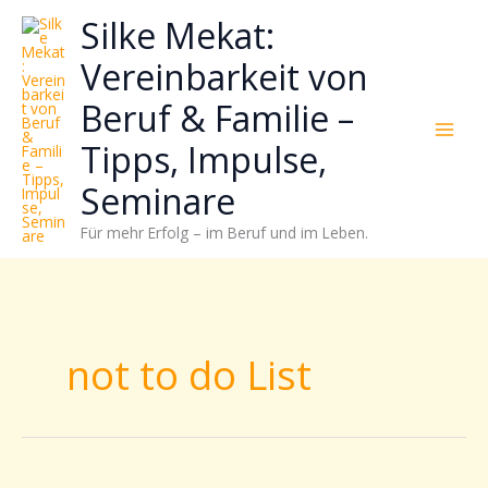
Zum
Neugierig,
Kategorien
Silke Mekat:
Inhalt
wie
springen
sich
Vereinbarkeit von
Stress
Beruf & Familie –
reduzieren
und
Tipps, Impulse,
Energie
gezielter
Seminare
einsetzen
Für mehr Erfolg – im Beruf und im Leben.
lässt?
Einfach
durchscrollen!
not to do List
Gehetzt,