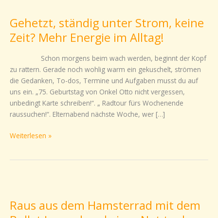
ständig
Gehetzt, ständig unter Strom, keine
unter
Strom,
Zeit? Mehr Energie im Alltag!
keine
Zeit?
Schon morgens beim wach werden, beginnt der Kopf
Mehr
zu rattern. Gerade noch wohlig warm ein gekuschelt, strömen
Energie
die Gedanken, To-dos, Termine und Aufgaben musst du auf
im
uns ein. „75. Geburtstag von Onkel Otto nicht vergessen,
Alltag!
unbedingt Karte schreiben!“. „ Radtour fürs Wochenende
raussuchen!“. Elternabend nächste Woche, wer […]
Weiterlesen »
Raus
aus
Raus aus dem Hamsterrad mit dem
dem
Hamsterrad