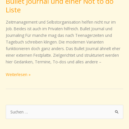
Bullet Journal und einer Not to do
mit
Liste
dem
Bullet
Zeitmanagement und Selbstorganisation helfen nicht nur im
Journal
Job. Beides ist auch im Privaten hilfreich. Bullet Journal und
und
Journaling Für manche mag das nach Teenagerzeiten und
einer
Tagebuch schreiben klingen. Die modernen Varianten
Not
funktionieren doch ganz anders. Das Bullet Journal ähnelt eher
to
einer externen Festplatte. Zielgerichtet und strukturiert werden
do
hier Gedanken, Termine, To-dos und alles andere –
Liste
Weiterlesen »
S
u
c