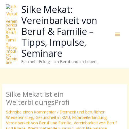
Zum
Neugierig,
Kategorien
Silke Mekat:
Inhalt
wie
springen
sich
Vereinbarkeit von
Stress
Beruf & Familie –
reduzieren
und
Tipps, Impulse,
Energie
gezielter
Seminare
einsetzen
Für mehr Erfolg – im Beruf und im Leben.
lässt?
Einfach
durchscrollen!
Silke Mekat ist ein
WeiterbildungsProfi
Schreibe einen Kommentar
/
Elternzeit und beruflicher
Wiedereinstieg
,
Gesundheit in KMU
,
Mitarbeiterbindung
,
Vereinbarkeit von Beruf und Familie
,
Vereinbarkeit von Beruf
und Pflege
,
Wertschätzende Führung
,
work life balance