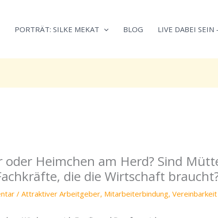
Neugierig,
Kategorien
wie
PORTRÄT: SILKE MEKAT
BLOG
LIVE DABEI SEIN
sich
Stress
reduzieren
und
Energie
gezielter
einsetzen
lässt?
Einfach
durchscrollen!
 oder Heimchen am Herd? Sind Mütt
 Fachkräfte, die die Wirtschaft braucht
ntar
/
Attraktiver Arbeitgeber
,
Mitarbeiterbindung
,
Vereinbarkeit