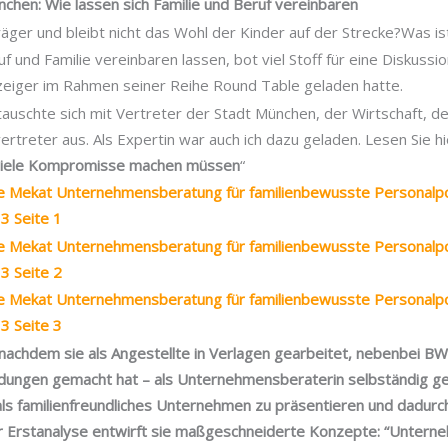
chen: Wie lassen sich Familie und Beruf vereinbaren
räger und bleibt nicht das Wohl der Kinder auf der Strecke?Was is
f und Familie vereinbaren lassen, bot viel Stoff für eine Diskussi
iger im Rahmen seiner Reihe Round Table geladen hatte.
tauschte sich mit Vertreter der Stadt München, der Wirtschaft, 
treter aus. Als Expertin war auch ich dazu geladen. Lesen Sie hi
 viele Kompromisse machen müssen
“
lke Mekat Unternehmensberatung für familienbewusste Personalpol
3 Seite 1
lke Mekat Unternehmensberatung für familienbewusste Personalpol
3 Seite 2
lke Mekat Unternehmensberatung für familienbewusste Personalpol
3 Seite 3
– nachdem sie als Angestellte in Verlagen gearbeitet, nebenbei BW
ldungen gemacht hat – als Unternehmensberaterin selbständig ge
als familienfreundliches Unternehmen zu präsentieren und dadurc
 Erstanalyse entwirft sie maßgeschneiderte Konzepte: “Unterne