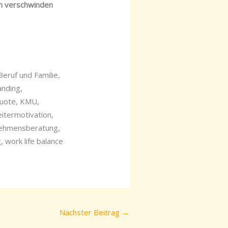
ch verschwinden
Beruf und Familie,
anding,
quote, KMU,
itermotivation,
rnehmensberatung,
, work life balance
Nächster Beitrag
→