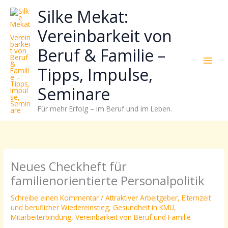
Zum
Neugierig,
Kategorien
Silke Mekat:
Inhalt
wie
springen
sich
Vereinbarkeit von
Stress
Beruf & Familie –
reduzieren
und
Tipps, Impulse,
Energie
gezielter
Seminare
einsetzen
Für mehr Erfolg – im Beruf und im Leben.
lässt?
Einfach
durchscrollen!
Neues Checkheft für
familienorientierte Personalpolitik
Schreibe einen Kommentar
/
Attraktiver Arbeitgeber
,
Elternzeit
und beruflicher Wiedereinstieg
,
Gesundheit in KMU
,
Mitarbeiterbindung
,
Vereinbarkeit von Beruf und Familie