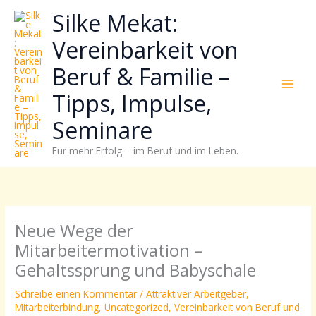
Zum
Neugierig,
Kategorien
Silke Mekat:
Inhalt
wie
springen
sich
Vereinbarkeit von
Stress
Beruf & Familie –
reduzieren
und
Tipps, Impulse,
Energie
gezielter
Seminare
einsetzen
Für mehr Erfolg – im Beruf und im Leben.
lässt?
Einfach
durchscrollen!
Neue Wege der
Mitarbeitermotivation –
Gehaltssprung und Babyschale
Schreibe einen Kommentar
/
Attraktiver Arbeitgeber
,
Mitarbeiterbindung
,
Uncategorized
,
Vereinbarkeit von Beruf und