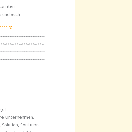
könnten.
k und auch
**************************
**************************
**************************
**************************
gel,
ere Unternehmen,
Solution, Soulution