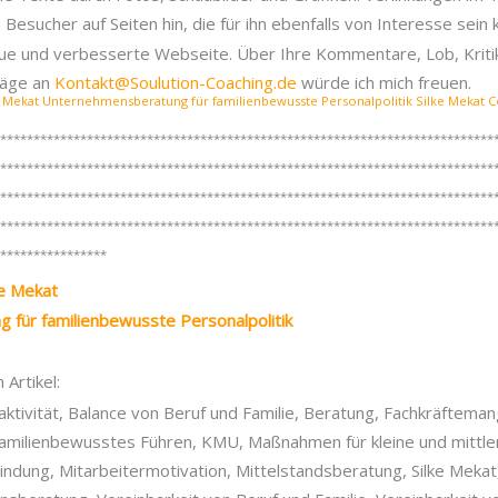
Besucher auf Seiten hin, die für ihn ebenfalls von Interesse sein 
neue und verbesserte Webseite. Über Ihre Kommentare, Lob, Kriti
läge an
Kontakt@Soulution-Coaching.de
würde ich mich freuen.
***************************************************************************
***************************************************************************
***************************************************************************
***************************************************************************
*****************
ke Mekat
für familienbewusste Personalpolitik
Artikel:
ktivität, Balance von Beruf und Familie, Beratung, Fachkräfteman
Familienbewusstes Führen, KMU, Maßnahmen für kleine und mittl
ndung, Mitarbeitermotivation, Mittelstandsberatung, Silke Mekat, 