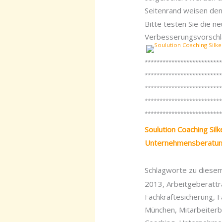
Seitenrand weisen den 
Bitte testen Sie die 
Verbesserungsvorsch
*************************
*************************
*************************
*************************
*************************
Soulution Coaching Sil
Unternehmensberatung 
Schlagworte zu diesem 
2013, Arbeitgeberattra
Fachkräftesicherung, 
München, Mitarbeiterbi