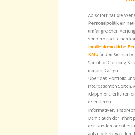
Ab sofort hat die Web
Personalpolitik
ein neue
umfangreichen Verjün
sondern auch einen ko
familienfreundliche Pe
KMU
finden Sie nun 
Soulution Coaching Si
neuem Design
Über das Portfolio und
interessanten Seiten. 
Klappmenü erhalten die
orientieren.
Informativer, ansprech
Damit auch der Inhalt 
der Kunden orientiert 
aufgelockert werden d