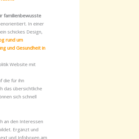
ür familienbewusste
norientiert. In einer
 ein schickes Design,
og rund um
dung und Gesundheit in
litik Website mit
 die für ihn
h das übersichtliche
nnen sich schnell
ich an den Interessen
ildet. Ergänzt und
 Text und Infoboxen am