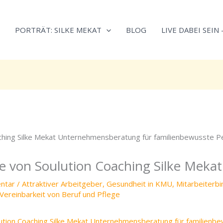
Neugierig,
Kategorien
wie
PORTRÄT: SILKE MEKAT
BLOG
LIVE DABEI SEIN
sich
Stress
reduzieren
und
Energie
gezielter
einsetzen
lässt?
Einfach
durchscrollen!
 von Soulution Coaching Silke Mekat
ntar
/
Attraktiver Arbeitgeber
,
Gesundheit in KMU
,
Mitarbeiterb
Vereinbarkeit von Beruf und Pflege