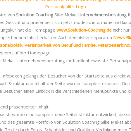
site von
Soulution Coaching Silke Mekat Unternehmensberatung f
s Gesicht und präsentiert sich jetzt modern, informativ und kunde
gungskur hat die Homepage
www.Soulution-Coaching.de
nicht nur
mplett neuen Inhalt erhalten. Auch den bisher separaten
News Bl
rsonalpolitik, Vereinbarkeit von Beruf und Familie, Mitarbeiterbin
bequem auf der Homepage.
lke Mekat Unternehmensberatung für familienbewusste Personalpo
 Infoboxen gelangt der Besucher von der Startseite aus direkt auf
Auch Struktur und Inhalt der Seite wurden komplett erneuert. Durc
 Besucher einen Einblick in die verschiedenen Menüpunkte und kö
end präsentierter Inhalt
passt, wurde eine komplett neue Seitenstruktur entwickelt, die s
und das gesamte Portfolio von Soulution Coaching Silke Mekat abb
ie Texte durch Fotos, Schaubilder und Grafiken. Verlinkungen im