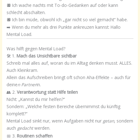
🔲 Ich wache nachts mit To-do-Gedanken auf oder kann
schlecht abschalten.
🔲 Ich bin müde, obwohl ich „gar nicht so viel gemacht“ habe.
➡️ Wenn du mehr als drei Punkte ankreuzen kannst: Hallo
Mental Load.
Was hilft gegen Mental Load?
🛠 1.
Mach das Unsichtbare sichtbar
Schreib mal alles auf, woran du im Alltag denken musst. ALLES.
Auch Kleinkram.
Allein das Aufschreiben bringt oft schon Aha-Effekte – auch für
deine
n Partner
in.
👥 2.
Verantwortung statt Hilfe teilen
Nicht: „Kannst du mir helfen?“
Sondern: „Welche festen Bereiche übernimmst du künftig
komplett?“
Mental Load sinkt nur, wenn Aufgaben nicht nur
getan
, sondern
auch
gedacht
werden.
📅 3.
Routinen schaffen