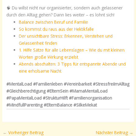
🧠 Du willst nicht nur organisierter, sondern auch gelassener
durch den Alltag gehen? Dann lies weiter – es lohnt sich!
Balance zwischen Beruf und Familie
So kommst du raus aus der Hektikfalle
Der unsichtbare Stress: Erkennen, Verstehen und
Gelassenheit finden
1. Hilfe Sätze für alle Lebenslagen – Wie du mit kleinen
Worten große Wirkung erzielst
Abends abschalten: 3 Tipps für entspannte Abende und
eine erholsame Nacht
#MentalLoad #Familienleben #Vereinbarkeit #StressfreiImAlltag
#Gleichberechtigung #ElternSein #MamaMentalLoad
#PapaMentalLoad #StrukturHilft #Familienorganisation
#MindfullParenting #ElternBalance #SilkeMekat
←
Vorheriger Beitrag
Nächster Beitrag
→