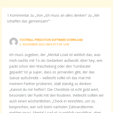
1 Kommentar zu „Von „Ich muss an alles denken“ zu „Wir
schaffen das gemeinsam““
FOOTBALL PREDICTION SOFTWARE DOWNLOAD
2. NOVEMBER 2025 UM 8:47 P.M. UHR
Ich muss zugeben, der „Mental Load ist wirklich das, was
mich nachts mit To-do-Gedanken aufweckt. Aber hey, wer
packt schon den Wäscheberg oder den Turnbeutel
gepackt? Ist ja super, dass es jemanden gibt, der das
Ganze aufschreibt – vielleicht sollte ich das mal mit
meinem Partner probieren, statt ständig zu denken:
„Kannst du mir helfen?. Die Checkliste ist echt gold wert,
besonders der Punkt mit den Routinen. Vielleicht sollten wir
auch einen wöchentlichen „Check-in einrichten, um zu
besprechen, wer sich beim nächsten Zahnarzttermin
melden muss. Mental Load ist ja wirklich unsichtbar, aber