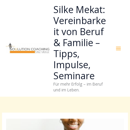
Zum
Neugierig,
Kategorien
Silke Mekat:
Inhalt
wie
springen
sich
Vereinbarke
Stress
it von Beruf
reduzieren
und
& Familie –
Energie
gezielter
Tipps,
einsetzen
Impulse,
lässt?
Einfach
Seminare
durchscrollen!
Für mehr Erfolg – im Beruf
und im Leben.