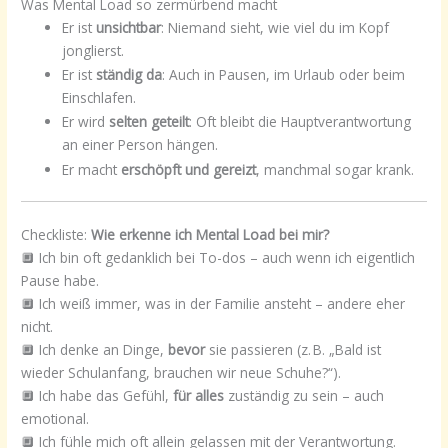
Was Mental Load so zermürbend macht
Er ist
unsichtbar
: Niemand sieht, wie viel du im Kopf
jonglierst.
Er ist
ständig da
: Auch in Pausen, im Urlaub oder beim
Einschlafen.
Er wird
selten geteilt
: Oft bleibt die Hauptverantwortung
an einer Person hängen.
Er macht
erschöpft und gereizt
, manchmal sogar krank.
Checkliste:
Wie erkenne ich Mental Load bei mir?
🔲 Ich bin oft gedanklich bei To-dos – auch wenn ich eigentlich
Pause habe.
🔲 Ich weiß immer, was in der Familie ansteht – andere eher
nicht.
🔲 Ich denke an Dinge,
bevor
sie passieren (z. B. „Bald ist
wieder Schulanfang, brauchen wir neue Schuhe?“).
🔲 Ich habe das Gefühl,
für alles
zuständig zu sein – auch
emotional.
🔲 Ich fühle mich oft allein gelassen mit der Verantwortung.