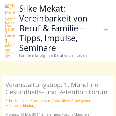
Zum
Neugierig,
Kategorien
Silke Mekat:
Inhalt
wie
springen
sich
Vereinbarkeit von
Stress
Beruf & Familie –
reduzieren
und
Tipps, Impulse,
Energie
gezielter
Seminare
einsetzen
Für mehr Erfolg – im Beruf und im Leben.
lässt?
Einfach
durchscrollen!
Veranstaltungstipp: 1. Münchner
Gesundheits- und Retention Forum
Schreibe einen Kommentar
/
Attraktiver Arbeitgeber
,
Mitarbeiterbindung
Montag, 12.Mai 2014 im Siemens Forum München: