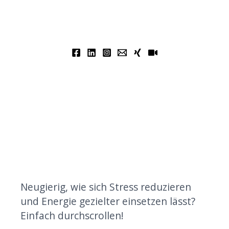
Neugierig, wie sich Stress reduzieren
und Energie gezielter einsetzen lässt?
Einfach durchscrollen!