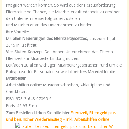
integriert werden können. So wird aus der Herausforderung
Elternzeit eine Chance, die Mitarbeiterzufriedenheit zu erhöhen,
den Unternehmenserfolg sicherzustellen
und Mitarbeiter an das Unternehmen zu binden.
Ihre Vorteile:
Mit
allen Neuerungen des Elternzeitgesetzes
, das zum 1. Juli
2015 in Kraft tritt.
Vier-Stufen-Konzept
: So können Unternehmen das Thema
Elternzeit zur Mitarbeiterbindung nutzen.
Leitfäden zu allen wichtigen Mitarbeitergesprächen rund um die
Babypause für Personaler, sowie
hilfreiches Material für die
Mitarbeiter.
Arbeitshilfen online
: Musteranschreiben, Ablaufpläne und
Checklisten.
ISBN 978-3-648-07095-6
Preis: 49,95 Euro
Zum Bestellen klicken Sie bitte hier
Elternzeit, Elterngeld plus
und beruflicher Wiedereinstieg – inkl. Arbeitshilfen online