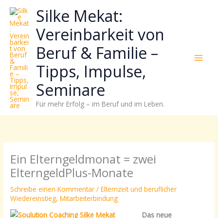
Zum
Neugierig,
Kategorien
Silke Mekat:
Inhalt
wie
springen
sich
Vereinbarkeit von
Stress
Beruf & Familie –
reduzieren
und
Tipps, Impulse,
Energie
gezielter
Seminare
einsetzen
Für mehr Erfolg – im Beruf und im Leben.
lässt?
Einfach
durchscrollen!
Ein Elterngeldmonat = zwei
ElterngeldPlus-Monate
Schreibe einen Kommentar
/
Elternzeit und beruflicher
Wiedereinstieg
,
Mitarbeiterbindung
Das neue