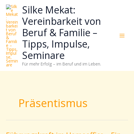
Zum
Neugierig,
Kategorien
Silke Mekat:
Inhalt
wie
springen
sich
Vereinbarkeit von
Stress
Beruf & Familie –
reduzieren
und
Tipps, Impulse,
Energie
gezielter
Seminare
einsetzen
Für mehr Erfolg – im Beruf und im Leben.
lässt?
Einfach
durchscrollen!
Präsentismus
Führungskraft