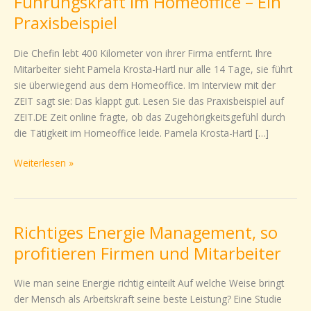
Führungskraft im Homeoffice – Ein
im
Praxisbeispiel
Homeoffice
–
Die Chefin lebt 400 Kilometer von ihrer Firma entfernt. Ihre
Ein
Mitarbeiter sieht Pamela Krosta-Hartl nur alle 14 Tage, sie führt
Praxisbeispiel
sie überwiegend aus dem Homeoffice. Im Interview mit der
ZEIT sagt sie: Das klappt gut. Lesen Sie das Praxisbeispiel auf
ZEIT.DE Zeit online fragte, ob das Zugehörigkeitsgefühl durch
die Tätigkeit im Homeoffice leide. Pamela Krosta-Hartl […]
Weiterlesen »
Richtiges Energie Management, so
Richtiges
Energie
profitieren Firmen und Mitarbeiter
Management,
so
Wie man seine Energie richtig einteilt Auf welche Weise bringt
profitieren
der Mensch als Arbeitskraft seine beste Leistung? Eine Studie
Firmen