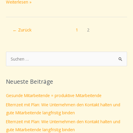
Weiterlesen »
←
Zurück
1
2
S
u
c
Neueste Beiträge
h
e
Gesunde Mitarbeitende = produktive Mitarbeitende
n
Elternzeit mit Plan: Wie Unternehmen den Kontakt halten und
n
gute Mitarbeitende langfristig binden
a
Elternzeit mit Plan: Wie Unternehmen den Kontakt halten und
c
gute Mitarbeitende langfristig binden
h