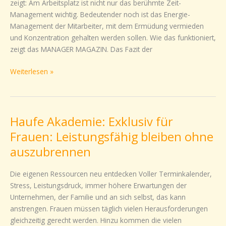
zeigt: Am Arbeitsplatz ist nicht nur das berühmte Zeit-
und
Management wichtig. Bedeutender noch ist das Energie-
Mitarbeiter
Management der Mitarbeiter, mit dem Ermüdung vermieden
und Konzentration gehalten werden sollen. Wie das funktioniert,
zeigt das MANAGER MAGAZIN. Das Fazit der
Weiterlesen »
Haufe Akademie: Exklusiv für
Haufe
Akademie:
Frauen: Leistungsfähig bleiben ohne
Exklusiv
auszubrennen
für
Frauen:
Die eigenen Ressourcen neu entdecken Voller Terminkalender,
Leistungsfähig
Stress, Leistungsdruck, immer höhere Erwartungen der
bleiben
Unternehmen, der Familie und an sich selbst, das kann
ohne
anstrengen. Frauen müssen täglich vielen Herausforderungen
auszubrennen
gleichzeitig gerecht werden. Hinzu kommen die vielen