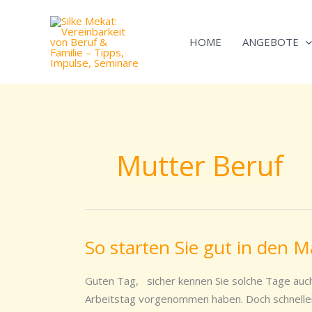
Zum
Inhalt
HOME
ANGEBOTE
springen
Mutter Beruf
So starten Sie gut in den M
So
starten
Sie
Guten Tag, sicher kennen Sie solche Tage auch
gut
Arbeitstag vorgenommen haben. Doch schneller