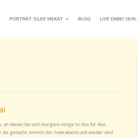
Neugierig,
Kategorien
wie
PORTRÄT: SILKE MEKAT
BLOG
LIVE DABEI SEIN
sich
Stress
reduzieren
und
Energie
gezielter
einsetzen
lässt?
Einfach
durchscrollen!
ai
, an denen Sie sich morgens einige to dos für den
 als gedacht, kommt der Feierabend und wieder sind