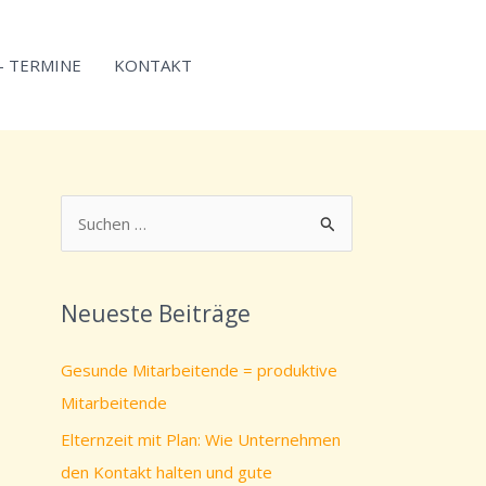
 – TERMINE
KONTAKT
S
u
c
Neueste Beiträge
h
e
Gesunde Mitarbeitende = produktive
n
Mitarbeitende
n
Elternzeit mit Plan: Wie Unternehmen
a
den Kontakt halten und gute