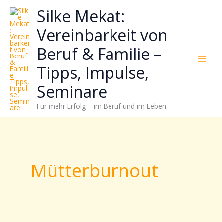
Zum
Neugierig,
Kategorien
Silke Mekat:
Inhalt
wie
springen
sich
Vereinbarkeit von
Stress
Beruf & Familie –
reduzieren
und
Tipps, Impulse,
Energie
gezielter
Seminare
einsetzen
Für mehr Erfolg – im Beruf und im Leben.
lässt?
Einfach
durchscrollen!
Mütterburnout
Raus