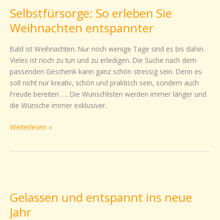
So
Selbstfürsorge: So erleben Sie
erleben
Sie
Weihnachten entspannter
Weihnachten
entspannter
Bald ist Weihnachten. Nur noch wenige Tage sind es bis dahin.
Vieles ist noch zu tun und zu erledigen. Die Suche nach dem
passenden Geschenk kann ganz schön stressig sein. Denn es
soll nicht nur kreativ, schön und praktisch sein, sondern auch
Freude bereiten …. Die Wunschlisten werden immer länger und
die Wünsche immer exklusiver.
Weiterlesen »
Gelassen
und
Gelassen und entspannt ins neue
entspannt
ins
Jahr
neue