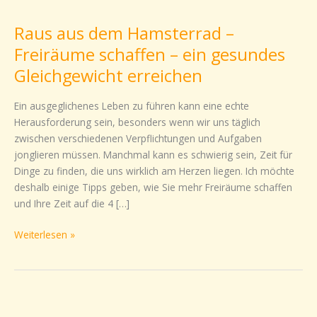
aus
Raus aus dem Hamsterrad –
dem
Hamsterrad
Freiräume schaffen – ein gesundes
–
Gleichgewicht erreichen
Freiräume
schaffen
Ein ausgeglichenes Leben zu führen kann eine echte
–
Herausforderung sein, besonders wenn wir uns täglich
ein
zwischen verschiedenen Verpflichtungen und Aufgaben
gesundes
jonglieren müssen. Manchmal kann es schwierig sein, Zeit für
Gleichgewicht
Dinge zu finden, die uns wirklich am Herzen liegen. Ich möchte
erreichen
deshalb einige Tipps geben, wie Sie mehr Freiräume schaffen
und Ihre Zeit auf die 4 […]
Weiterlesen »
Selbstfürsorge: