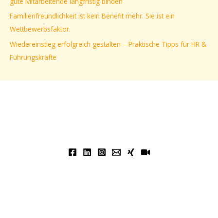
gute Mitarbeitende langfristig binden
h
Familienfreundlichkeit ist kein Benefit mehr. Sie ist ein
:
Wettbewerbsfaktor.
Wiedereinstieg erfolgreich gestalten – Praktische Tipps für HR &
Führungskräfte