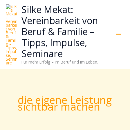
Zum
Neugierig,
Kategorien
Silke Mekat:
Inhalt
wie
springen
sich
Vereinbarkeit von
Stress
Beruf & Familie –
reduzieren
und
Tipps, Impulse,
Energie
gezielter
Seminare
einsetzen
Für mehr Erfolg – im Beruf und im Leben.
lässt?
Einfach
durchscrollen!
die eigene Leistung
sichtbar machen