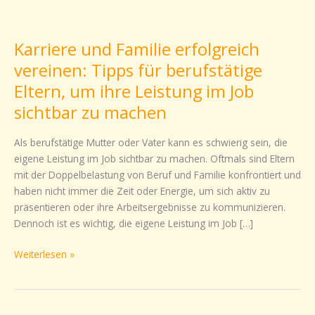
Karriere
und
Karriere und Familie erfolgreich
Familie
erfolgreich
vereinen: Tipps für berufstätige
vereinen:
Eltern, um ihre Leistung im Job
Tipps
sichtbar zu machen
für
berufstätige
Als berufstätige Mutter oder Vater kann es schwierig sein, die
Eltern,
eigene Leistung im Job sichtbar zu machen. Oftmals sind Eltern
um
mit der Doppelbelastung von Beruf und Familie konfrontiert und
ihre
haben nicht immer die Zeit oder Energie, um sich aktiv zu
Leistung
präsentieren oder ihre Arbeitsergebnisse zu kommunizieren.
im
Dennoch ist es wichtig, die eigene Leistung im Job […]
Job
sichtbar
Weiterlesen »
zu
machen