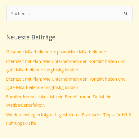
S
u
c
Neueste Beiträge
h
e
Gesunde Mitarbeitende = produktive Mitarbeitende
n
Elternzeit mit Plan: Wie Unternehmen den Kontakt halten und
n
gute Mitarbeitende langfristig binden
a
Elternzeit mit Plan: Wie Unternehmen den Kontakt halten und
c
gute Mitarbeitende langfristig binden
h
Familienfreundlichkeit ist kein Benefit mehr. Sie ist ein
:
Wettbewerbsfaktor.
Wiedereinstieg erfolgreich gestalten – Praktische Tipps für HR &
Führungskräfte