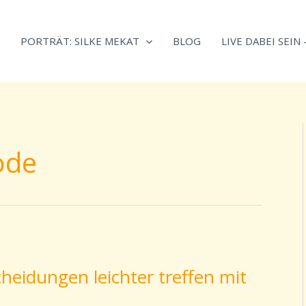
Neugierig,
Kategorien
wie
PORTRÄT: SILKE MEKAT
BLOG
LIVE DABEI SEIN
sich
Stress
reduzieren
und
Energie
gezielter
ode
einsetzen
lässt?
Einfach
durchscrollen!
heidungen leichter treffen mit