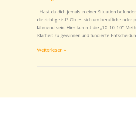
leichter
treffen
Hast du dich jemals in einer Situation befunden
mit
die richtige ist? Ob es sich um berufliche oder
der
lähmend sein. Hier kommt die „10-10-10“-Methode
„10-
Klarheit zu gewinnen und fundierte Entscheidun
10-
10“-
Weiterlesen »
Methode