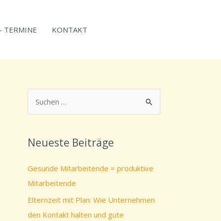
 – TERMINE
KONTAKT
S
u
c
Neueste Beiträge
h
e
Gesunde Mitarbeitende = produktive
n
Mitarbeitende
n
Elternzeit mit Plan: Wie Unternehmen
a
den Kontakt halten und gute