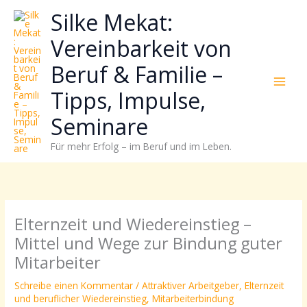
Zum
Neugierig,
Kategorien
Silke Mekat:
Inhalt
wie
springen
sich
Vereinbarkeit von
Stress
Beruf & Familie –
reduzieren
und
Tipps, Impulse,
Energie
gezielter
Seminare
einsetzen
Für mehr Erfolg – im Beruf und im Leben.
lässt?
Einfach
durchscrollen!
Elternzeit und Wiedereinstieg –
Mittel und Wege zur Bindung guter
Mitarbeiter
Schreibe einen Kommentar
/
Attraktiver Arbeitgeber
,
Elternzeit
und beruflicher Wiedereinstieg
,
Mitarbeiterbindung