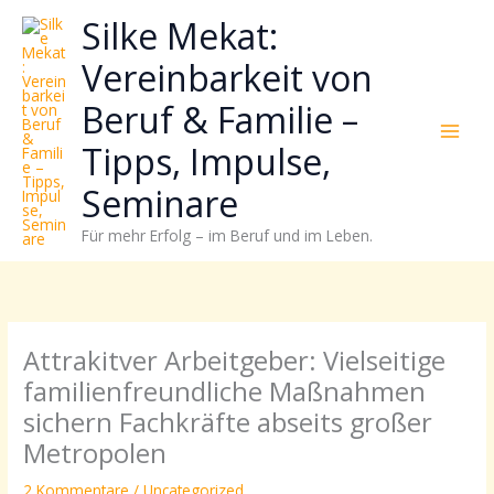
Zum
Neugierig,
Kategorien
Silke Mekat:
Inhalt
wie
springen
sich
Vereinbarkeit von
Stress
Beruf & Familie –
reduzieren
und
Tipps, Impulse,
Energie
gezielter
Seminare
einsetzen
Für mehr Erfolg – im Beruf und im Leben.
lässt?
Einfach
durchscrollen!
Attrakitver Arbeitgeber: Vielseitige
familienfreundliche Maßnahmen
sichern Fachkräfte abseits großer
Metropolen
2 Kommentare
/
Uncategorized