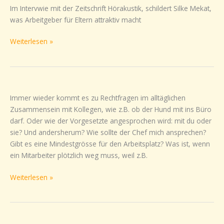
Interview
Im Intervwie mit der Zeitschrift Hörakustik, schildert Silke Mekat,
mit
was Arbeitgeber für Eltern attraktiv macht
der
Weiterlesen »
Zeitschrift
Hörakustik:
mit
Familienfreundlichkeit
in
Die
Immer wieder kommt es zu Rechtfragen im alltäglichen
die
wichtigsten
Zusammensein mit Kollegen, wie z.B. ob der Hund mit ins Büro
Zukunft
Rechts-
darf. Oder wie der Vorgesetzte angesprochen wird: mit du oder
investieren
Fragen
sie? Und andersherum? Wie sollte der Chef mich ansprechen?
für
Gibt es eine Mindestgrösse für den Arbeitsplatz? Was ist, wenn
den
ein Mitarbeiter plötzlich weg muss, weil z.B.
Arbeitsalltag
Weiterlesen »