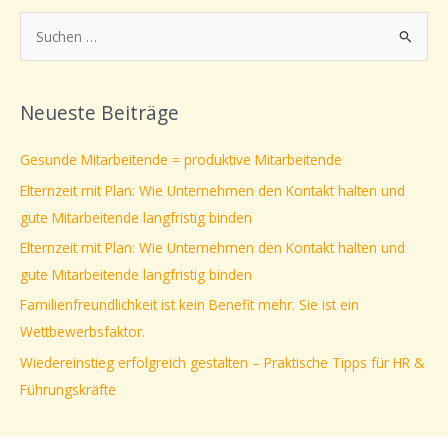
S
u
c
Neueste Beiträge
h
e
Gesunde Mitarbeitende = produktive Mitarbeitende
n
Elternzeit mit Plan: Wie Unternehmen den Kontakt halten und
n
gute Mitarbeitende langfristig binden
a
Elternzeit mit Plan: Wie Unternehmen den Kontakt halten und
c
gute Mitarbeitende langfristig binden
h
Familienfreundlichkeit ist kein Benefit mehr. Sie ist ein
:
Wettbewerbsfaktor.
Wiedereinstieg erfolgreich gestalten – Praktische Tipps für HR &
Führungskräfte