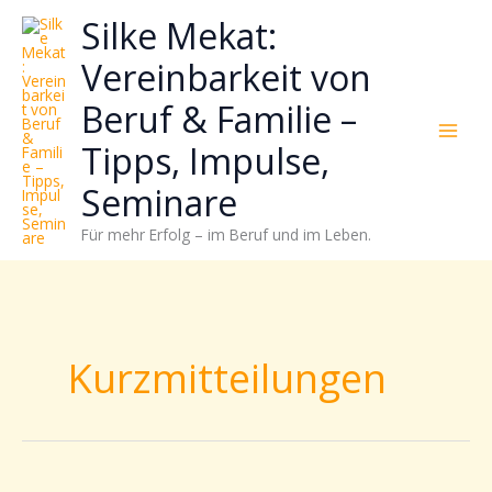
Zum
Neugierig,
Kategorien
Silke Mekat:
Inhalt
wie
springen
sich
Vereinbarkeit von
Stress
Beruf & Familie –
reduzieren
und
Tipps, Impulse,
Energie
gezielter
Seminare
einsetzen
Für mehr Erfolg – im Beruf und im Leben.
lässt?
Einfach
durchscrollen!
Kurzmitteilungen