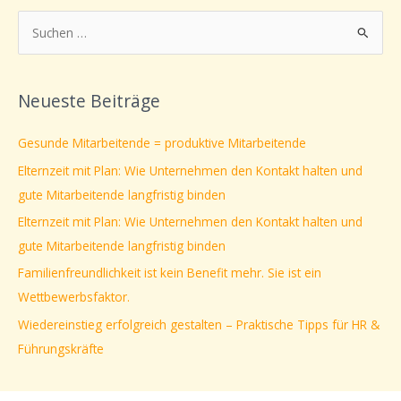
S
u
c
Neueste Beiträge
h
e
Gesunde Mitarbeitende = produktive Mitarbeitende
n
Elternzeit mit Plan: Wie Unternehmen den Kontakt halten und
n
gute Mitarbeitende langfristig binden
a
Elternzeit mit Plan: Wie Unternehmen den Kontakt halten und
c
gute Mitarbeitende langfristig binden
h
Familienfreundlichkeit ist kein Benefit mehr. Sie ist ein
:
Wettbewerbsfaktor.
Wiedereinstieg erfolgreich gestalten – Praktische Tipps für HR &
Führungskräfte