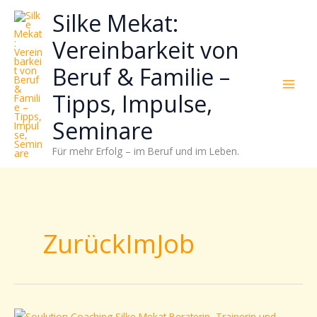
Zum
Neugierig,
Kategorien
Silke Mekat:
Inhalt
wie
springen
sich
Vereinbarkeit von
Stress
Beruf & Familie –
reduzieren
und
Tipps, Impulse,
Energie
gezielter
Seminare
einsetzen
Für mehr Erfolg – im Beruf und im Leben.
lässt?
Einfach
durchscrollen!
ZurückImJob
Elternzeit