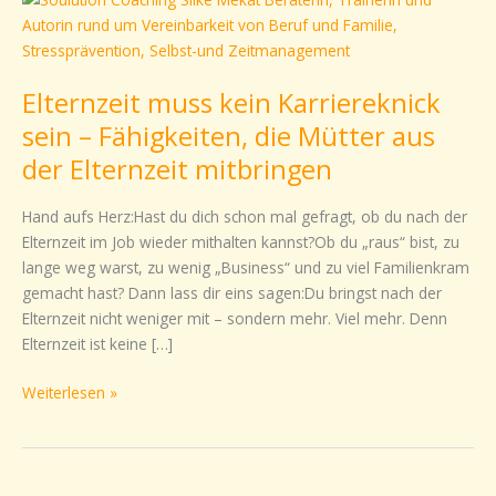
muss
kein
Karriereknick
Elternzeit muss kein Karriereknick
sein
–
sein – Fähigkeiten, die Mütter aus
Fähigkeiten,
der Elternzeit mitbringen
die
Mütter
Hand aufs Herz:Hast du dich schon mal gefragt, ob du nach der
aus
Elternzeit im Job wieder mithalten kannst?Ob du „raus“ bist, zu
der
lange weg warst, zu wenig „Business“ und zu viel Familienkram
Elternzeit
gemacht hast? Dann lass dir eins sagen:Du bringst nach der
mitbringen
Elternzeit nicht weniger mit – sondern mehr. Viel mehr. Denn
Elternzeit ist keine […]
Weiterlesen »