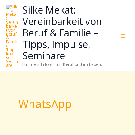
Zum
Neugierig,
Kategorien
Silke Mekat:
Inhalt
wie
springen
sich
Vereinbarkeit von
Stress
Beruf & Familie –
reduzieren
und
Tipps, Impulse,
Energie
gezielter
Seminare
einsetzen
Für mehr Erfolg – im Beruf und im Leben.
lässt?
Einfach
durchscrollen!
WhatsApp
Zu