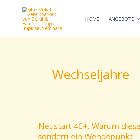
Zum
Inhalt
HOME
ANGEBOTE
springen
Wechseljahre
Neustart
40+.
Neustart 40+. Warum diese 
Warum
sondern ein Wendepunkt
diese