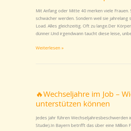
Lebensphase
kein
Mit Anfang oder Mitte 40 merken viele Frauen. S
Abstieg
schwächer werden. Sondern weil sie jahrelang s
ist,
Load. Alles gleichzeitig. Oft zu lange.Der Körpe
sondern
dünner.Und irgendwann taucht diese leise, unbe
ein
Wendepunkt
Weiterlesen »
🔥
Wechseljahre
🔥Wechseljahre im Job – W
im
unterstützen können
Job
–
Wie
Jedes Jahr führen Wechseljahresbeschwerden i
Unternehmen
Studie).In Bayern betrifft das über eine Million