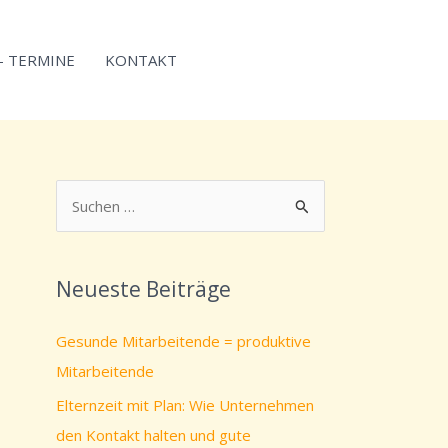
 – TERMINE
KONTAKT
S
u
c
Neueste Beiträge
h
e
Gesunde Mitarbeitende = produktive
n
Mitarbeitende
n
Elternzeit mit Plan: Wie Unternehmen
a
den Kontakt halten und gute