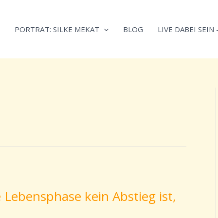
Neugierig,
Kategorien
wie
PORTRÄT: SILKE MEKAT
BLOG
LIVE DABEI SEIN
sich
Stress
reduzieren
und
Energie
gezielter
einsetzen
lässt?
Einfach
durchscrollen!
Lebensphase kein Abstieg ist,