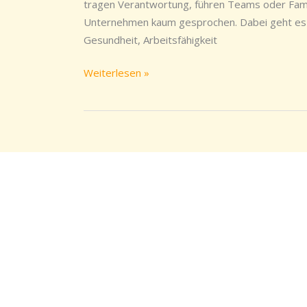
Frauen
tragen Verantwortung, führen Teams oder Famil
gezielt
Unternehmen kaum gesprochen. Dabei geht es h
unterstützen
Gesundheit, Arbeitsfähigkeit
können
Weiterlesen »