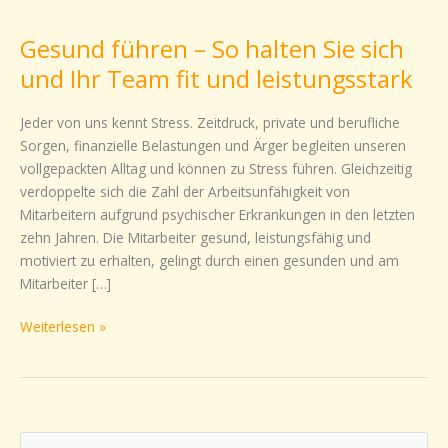
Gesund führen – So halten Sie sich
Gesund
führen
und Ihr Team fit und leistungsstark
–
So
Jeder von uns kennt Stress. Zeitdruck, private und berufliche
halten
Sorgen, finanzielle Belastungen und Ärger begleiten unseren
Sie
vollgepackten Alltag und können zu Stress führen. Gleichzeitig
sich
verdoppelte sich die Zahl der Arbeitsunfähigkeit von
und
Mitarbeitern aufgrund psychischer Erkrankungen in den letzten
Ihr
zehn Jahren. Die Mitarbeiter gesund, leistungsfähig und
Team
motiviert zu erhalten, gelingt durch einen gesunden und am
fit
Mitarbeiter […]
und
leistungsstark
Weiterlesen »