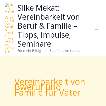
Zum
Neugierig,
Kategorien
Silke Mekat:
Inhalt
wie
springen
sich
Vereinbarkeit von
Stress
Beruf & Familie –
reduzieren
und
Tipps, Impulse,
Energie
gezielter
Seminare
einsetzen
Für mehr Erfolg – im Beruf und im Leben.
lässt?
Einfach
durchscrollen!
Vereinbarkeit von
Bweruf und
Familie für Väter