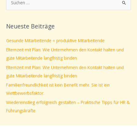
S
u
c
Neueste Beiträge
h
e
Gesunde Mitarbeitende = produktive Mitarbeitende
n
Elternzeit mit Plan: Wie Unternehmen den Kontakt halten und
n
gute Mitarbeitende langfristig binden
a
Elternzeit mit Plan: Wie Unternehmen den Kontakt halten und
c
gute Mitarbeitende langfristig binden
h
Familienfreundlichkeit ist kein Benefit mehr. Sie ist ein
:
Wettbewerbsfaktor.
Wiedereinstieg erfolgreich gestalten – Praktische Tipps für HR &
Führungskräfte