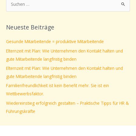
S
u
c
Neueste Beiträge
h
e
Gesunde Mitarbeitende = produktive Mitarbeitende
n
Elternzeit mit Plan: Wie Unternehmen den Kontakt halten und
n
gute Mitarbeitende langfristig binden
a
Elternzeit mit Plan: Wie Unternehmen den Kontakt halten und
c
gute Mitarbeitende langfristig binden
h
Familienfreundlichkeit ist kein Benefit mehr. Sie ist ein
:
Wettbewerbsfaktor.
Wiedereinstieg erfolgreich gestalten – Praktische Tipps für HR &
Führungskräfte