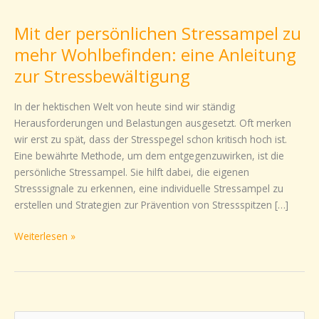
der
Mit der persönlichen Stressampel zu
persönlichen
Stressampel
mehr Wohlbefinden: eine Anleitung
zu
zur Stressbewältigung
mehr
Wohlbefinden:
In der hektischen Welt von heute sind wir ständig
eine
Herausforderungen und Belastungen ausgesetzt. Oft merken
Anleitung
wir erst zu spät, dass der Stresspegel schon kritisch hoch ist.
zur
Eine bewährte Methode, um dem entgegenzuwirken, ist die
Stressbewältigung
persönliche Stressampel. Sie hilft dabei, die eigenen
Stresssignale zu erkennen, eine individuelle Stressampel zu
erstellen und Strategien zur Prävention von Stressspitzen […]
Weiterlesen »