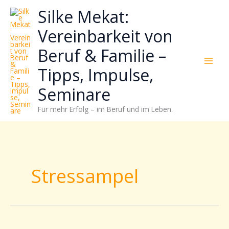
Zum
Neugierig,
Kategorien
Silke Mekat:
Inhalt
wie
springen
sich
Vereinbarkeit von
Stress
Beruf & Familie –
reduzieren
und
Tipps, Impulse,
Energie
gezielter
Seminare
einsetzen
Für mehr Erfolg – im Beruf und im Leben.
lässt?
Einfach
durchscrollen!
Stressampel
Mit