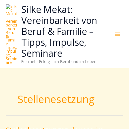
Zum
Neugierig,
Kategorien
Silke Mekat:
Inhalt
wie
springen
sich
Vereinbarkeit von
Stress
Beruf & Familie –
reduzieren
und
Tipps, Impulse,
Energie
gezielter
Seminare
einsetzen
Für mehr Erfolg – im Beruf und im Leben.
lässt?
Einfach
durchscrollen!
Stellenesetzung
Stellenbesetzungen