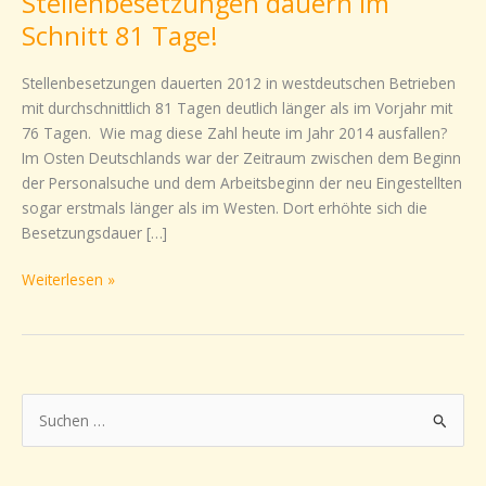
Stellenbesetzungen dauern im
dauern
Schnitt 81 Tage!
im
Schnitt
Stellenbesetzungen dauerten 2012 in westdeutschen Betrieben
81
mit durchschnittlich 81 Tagen deutlich länger als im Vorjahr mit
Tage!
76 Tagen. Wie mag diese Zahl heute im Jahr 2014 ausfallen?
Im Osten Deutschlands war der Zeitraum zwischen dem Beginn
der Personalsuche und dem Arbeitsbeginn der neu Eingestellten
sogar erstmals länger als im Westen. Dort erhöhte sich die
Besetzungsdauer […]
Weiterlesen »
S
u
c