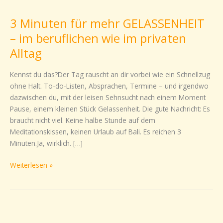
Minuten
3 Minuten für mehr GELASSENHEIT
für
mehr
– im beruflichen wie im privaten
GELASSENHEIT
Alltag
–
im
Kennst du das?Der Tag rauscht an dir vorbei wie ein Schnellzug
beruflichen
ohne Halt. To-do-Listen, Absprachen, Termine – und irgendwo
wie
dazwischen du, mit der leisen Sehnsucht nach einem Moment
im
Pause, einem kleinen Stück Gelassenheit. Die gute Nachricht: Es
privaten
braucht nicht viel. Keine halbe Stunde auf dem
Alltag
Meditationskissen, keinen Urlaub auf Bali. Es reichen 3
Minuten.Ja, wirklich. […]
Weiterlesen »
Abends