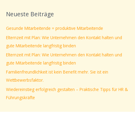
u
c
Neueste Beiträge
h
e
Gesunde Mitarbeitende = produktive Mitarbeitende
n
Elternzeit mit Plan: Wie Unternehmen den Kontakt halten und
n
gute Mitarbeitende langfristig binden
a
Elternzeit mit Plan: Wie Unternehmen den Kontakt halten und
c
gute Mitarbeitende langfristig binden
h
Familienfreundlichkeit ist kein Benefit mehr. Sie ist ein
:
Wettbewerbsfaktor.
Wiedereinstieg erfolgreich gestalten – Praktische Tipps für HR &
Führungskräfte