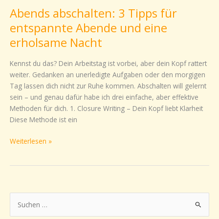
abschalten:
Abends abschalten: 3 Tipps für
3
Tipps
entspannte Abende und eine
für
erholsame Nacht
entspannte
Abende
Kennst du das? Dein Arbeitstag ist vorbei, aber dein Kopf rattert
und
weiter. Gedanken an unerledigte Aufgaben oder den morgigen
eine
Tag lassen dich nicht zur Ruhe kommen. Abschalten will gelernt
erholsame
sein – und genau dafür habe ich drei einfache, aber effektive
Nacht
Methoden für dich. 1. Closure Writing – Dein Kopf liebt Klarheit
Diese Methode ist ein
Weiterlesen »
S