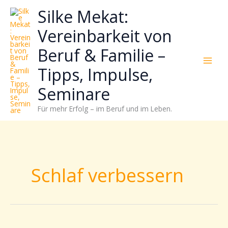
Zum
Neugierig,
Kategorien
Silke Mekat:
Inhalt
wie
springen
sich
Vereinbarkeit von
Stress
Beruf & Familie –
reduzieren
und
Tipps, Impulse,
Energie
gezielter
Seminare
einsetzen
Für mehr Erfolg – im Beruf und im Leben.
lässt?
Einfach
durchscrollen!
Schlaf verbessern
3