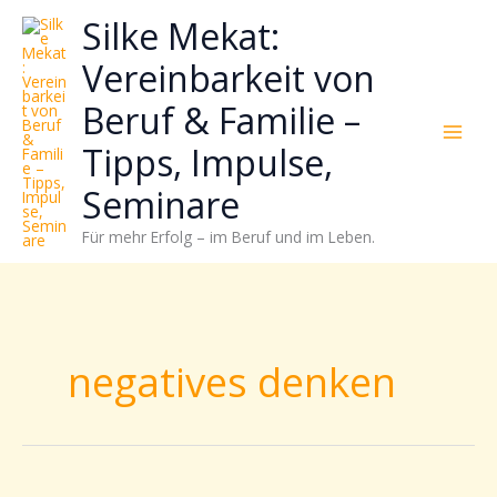
Zum
Neugierig,
Kategorien
Silke Mekat:
Inhalt
wie
springen
sich
Vereinbarkeit von
Stress
Beruf & Familie –
reduzieren
und
Tipps, Impulse,
Energie
gezielter
Seminare
einsetzen
Für mehr Erfolg – im Beruf und im Leben.
lässt?
Einfach
durchscrollen!
negatives denken
Ade