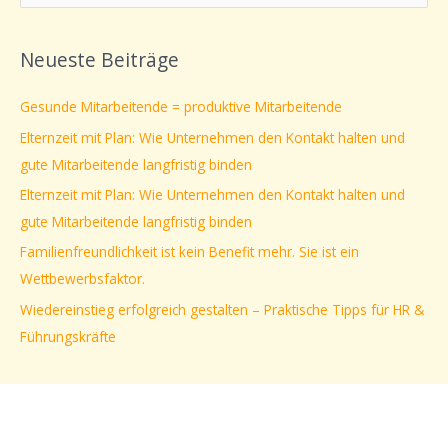
u
c
Neueste Beiträge
h
e
Gesunde Mitarbeitende = produktive Mitarbeitende
n
Elternzeit mit Plan: Wie Unternehmen den Kontakt halten und
n
gute Mitarbeitende langfristig binden
a
Elternzeit mit Plan: Wie Unternehmen den Kontakt halten und
c
gute Mitarbeitende langfristig binden
h
Familienfreundlichkeit ist kein Benefit mehr. Sie ist ein
:
Wettbewerbsfaktor.
Wiedereinstieg erfolgreich gestalten – Praktische Tipps für HR &
Führungskräfte