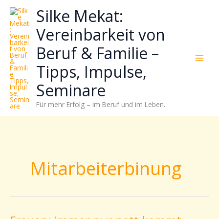
Zum
Neugierig,
Kategorien
Silke Mekat:
Inhalt
wie
springen
sich
Vereinbarkeit von
Stress
Beruf & Familie –
reduzieren
und
Tipps, Impulse,
Energie
gezielter
Seminare
einsetzen
Für mehr Erfolg – im Beruf und im Leben.
lässt?
Einfach
durchscrollen!
Mitarbeiterbinung
Frauen: