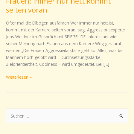
Frauen: immer nur nett kommt
immer
selten voran
nur
nett
Öfter mal die Ellbogen ausfahren Wer immer nur nett ist,
kommt
kommt mit der Karriere selten voran, sagt Aggressionsexperte
selten
Jens Weidner im Gespräch mit SPIEGEL.DE. Interessant wie
voran
seiner Meinung nach Frauen aus dem Karriere Weg geräumt
werden „Die Frauen-Aggressivitätsfalle geht so: Alles, was bei
Männern hoch gelobt wird – Durchsetzungsstärke,
Zielorientiertheit, Coolness – wird umgedeutet. Bei […]
Weiterlesen »
S
u
c