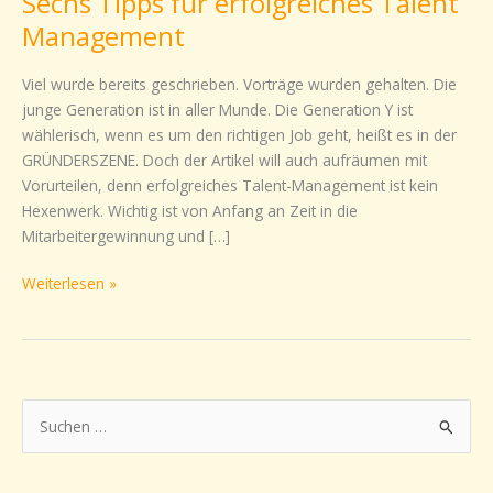
Sechs Tipps für erfolgreiches Talent
Tipps
Management
für
erfolgreiches
Viel wurde bereits geschrieben. Vorträge wurden gehalten. Die
Talent
junge Generation ist in aller Munde. Die Generation Y ist
Management
wählerisch, wenn es um den richtigen Job geht, heißt es in der
GRÜNDERSZENE. Doch der Artikel will auch aufräumen mit
Vorurteilen, denn erfolgreiches Talent-Management ist kein
Hexenwerk. Wichtig ist von Anfang an Zeit in die
Mitarbeitergewinnung und […]
Weiterlesen »
S
u
c