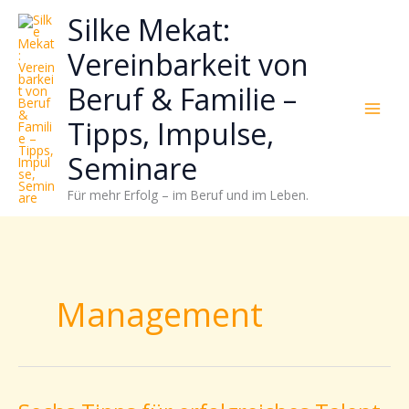
Zum
Neugierig,
Kategorien
Silke Mekat:
Inhalt
wie
springen
sich
Vereinbarkeit von
Stress
Beruf & Familie –
reduzieren
und
Tipps, Impulse,
Energie
gezielter
Seminare
einsetzen
Für mehr Erfolg – im Beruf und im Leben.
lässt?
Einfach
durchscrollen!
Management
Sechs