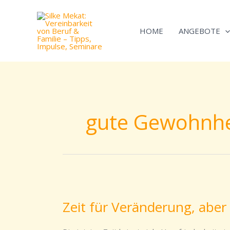
Zum
Inhalt
HOME
ANGEBOTE
springen
gute Gewohnhe
Zeit
für
Zeit für Veränderung, aber
Veränderung,
aber