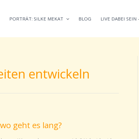
Neugierig,
Kategorien
wie
PORTRÄT: SILKE MEKAT
BLOG
LIVE DABEI SEIN
sich
Stress
reduzieren
und
Energie
gezielter
iten entwickeln
einsetzen
lässt?
Einfach
durchscrollen!
 wo geht es lang?