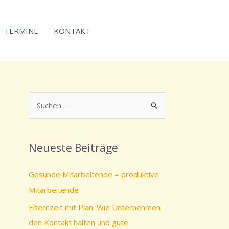
 – TERMINE
KONTAKT
S
u
c
Neueste Beiträge
h
e
Gesunde Mitarbeitende = produktive
n
Mitarbeitende
n
Elternzeit mit Plan: Wie Unternehmen
a
den Kontakt halten und gute