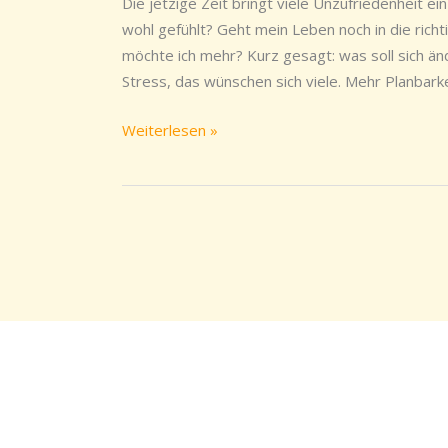
Die jetzige Zeit bringt viele Unzufriedenheit e
wo
wohl gefühlt? Geht mein Leben noch in die ric
geht
möchte ich mehr? Kurz gesagt: was soll sich ä
es
Stress, das wünschen sich viele. Mehr Planbarke
lang?
Weiterlesen »