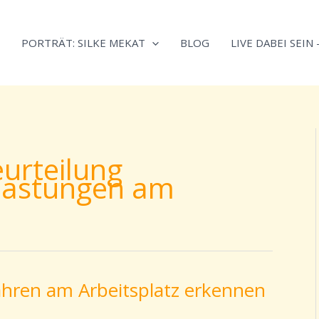
Neugierig,
Kategorien
wie
PORTRÄT: SILKE MEKAT
BLOG
LIVE DABEI SEIN
sich
Stress
reduzieren
und
Energie
gezielter
urteilung
einsetzen
elastungen am
lässt?
Einfach
durchscrollen!
ahren am Arbeitsplatz erkennen