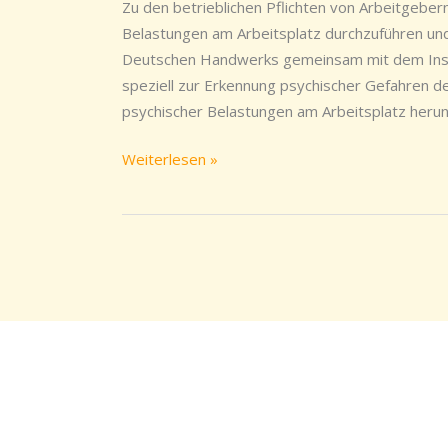
Gefahren
Zu den betrieblichen Pflichten von Arbeitgeber
am
Belastungen am Arbeitsplatz durchzuführen un
Arbeitsplatz
Deutschen Handwerks gemeinsam mit dem Instit
erkennen
speziell zur Erkennung psychischer Gefahren d
psychischer Belastungen am Arbeitsplatz her
Weiterlesen »