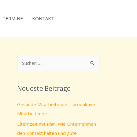
 – TERMINE
KONTAKT
S
u
c
Neueste Beiträge
h
e
Gesunde Mitarbeitende = produktive
n
Mitarbeitende
n
Elternzeit mit Plan: Wie Unternehmen
a
den Kontakt halten und gute