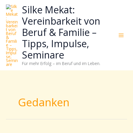
Zum
Neugierig,
Kategorien
Silke Mekat:
Inhalt
wie
springen
sich
Vereinbarkeit von
Stress
Beruf & Familie –
reduzieren
und
Tipps, Impulse,
Energie
gezielter
Seminare
einsetzen
Für mehr Erfolg – im Beruf und im Leben.
lässt?
Einfach
durchscrollen!
Gedanken
Raus