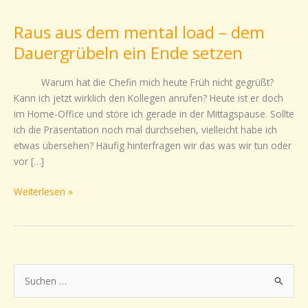
aus
Raus aus dem mental load – dem
dem
mental
Dauergrübeln ein Ende setzen
load
–
Warum hat die Chefin mich heute Früh nicht gegrüßt?
dem
Kann ich jetzt wirklich den Kollegen anrufen? Heute ist er doch
Dauergrübeln
im Home-Office und störe ich gerade in der Mittagspause. Sollte
ein
ich die Präsentation noch mal durchsehen, vielleicht habe ich
Ende
etwas übersehen? Häufig hinterfragen wir das was wir tun oder
setzen
vor […]
Weiterlesen »
S
u