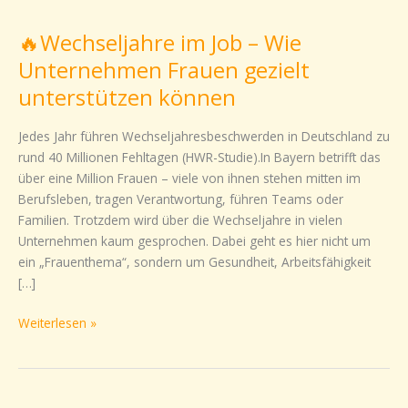
Wechseljahre
🔥Wechseljahre im Job – Wie
im
Job
Unternehmen Frauen gezielt
–
unterstützen können
Wie
Unternehmen
Jedes Jahr führen Wechseljahresbeschwerden in Deutschland zu
Frauen
rund 40 Millionen Fehltagen (HWR-Studie).In Bayern betrifft das
gezielt
über eine Million Frauen – viele von ihnen stehen mitten im
unterstützen
Berufsleben, tragen Verantwortung, führen Teams oder
können
Familien. Trotzdem wird über die Wechseljahre in vielen
Unternehmen kaum gesprochen. Dabei geht es hier nicht um
ein „Frauenthema“, sondern um Gesundheit, Arbeitsfähigkeit
[…]
Weiterlesen »