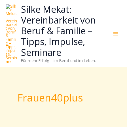
Zum
Neugierig,
Kategorien
Silke Mekat:
Inhalt
wie
springen
sich
Vereinbarkeit von
Stress
Beruf & Familie –
reduzieren
und
Tipps, Impulse,
Energie
gezielter
Seminare
einsetzen
Für mehr Erfolg – im Beruf und im Leben.
lässt?
Einfach
durchscrollen!
Frauen40plus
🔥