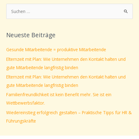
S
u
c
Neueste Beiträge
h
e
Gesunde Mitarbeitende = produktive Mitarbeitende
n
Elternzeit mit Plan: Wie Unternehmen den Kontakt halten und
n
gute Mitarbeitende langfristig binden
a
Elternzeit mit Plan: Wie Unternehmen den Kontakt halten und
c
gute Mitarbeitende langfristig binden
h
Familienfreundlichkeit ist kein Benefit mehr. Sie ist ein
:
Wettbewerbsfaktor.
Wiedereinstieg erfolgreich gestalten – Praktische Tipps für HR &
Führungskräfte