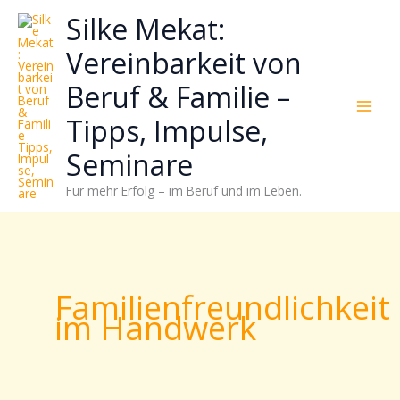
Zum
Neugierig,
Kategorien
Silke Mekat:
Inhalt
wie
springen
sich
Vereinbarkeit von
Stress
Beruf & Familie –
reduzieren
und
Tipps, Impulse,
Energie
gezielter
Seminare
einsetzen
Für mehr Erfolg – im Beruf und im Leben.
lässt?
Einfach
durchscrollen!
Familienfreundlichkeit
im Handwerk