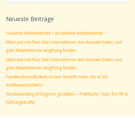
u
c
Neueste Beiträge
h
e
Gesunde Mitarbeitende = produktive Mitarbeitende
n
Elternzeit mit Plan: Wie Unternehmen den Kontakt halten und
n
gute Mitarbeitende langfristig binden
a
Elternzeit mit Plan: Wie Unternehmen den Kontakt halten und
c
gute Mitarbeitende langfristig binden
h
Familienfreundlichkeit ist kein Benefit mehr. Sie ist ein
:
Wettbewerbsfaktor.
Wiedereinstieg erfolgreich gestalten – Praktische Tipps für HR &
Führungskräfte