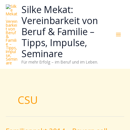
Zum
Neugierig,
Kategorien
Silke Mekat:
Inhalt
wie
springen
sich
Vereinbarkeit von
Stress
Beruf & Familie –
reduzieren
und
Tipps, Impulse,
Energie
gezielter
Seminare
einsetzen
Für mehr Erfolg – im Beruf und im Leben.
lässt?
Einfach
durchscrollen!
CSU
Familienpakt