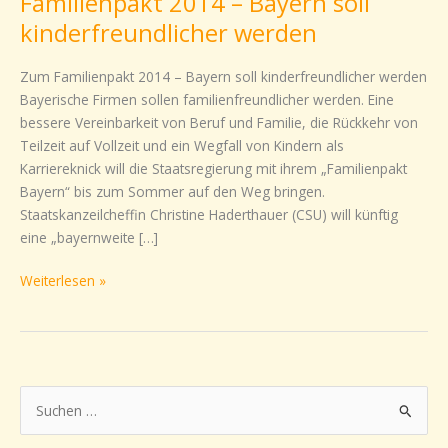
Familienpakt 2014 – Bayern soll
2014
kinderfreundlicher werden
–
Bayern
Zum Familienpakt 2014 – Bayern soll kinderfreundlicher werden
soll
Bayerische Firmen sollen familienfreundlicher werden. Eine
kinderfreundlicher
bessere Vereinbarkeit von Beruf und Familie, die Rückkehr von
werden
Teilzeit auf Vollzeit und ein Wegfall von Kindern als
Karriereknick will die Staatsregierung mit ihrem „Familienpakt
Bayern“ bis zum Sommer auf den Weg bringen.
Staatskanzeilcheffin Christine Haderthauer (CSU) will künftig
eine „bayernweite […]
Weiterlesen »
S
u