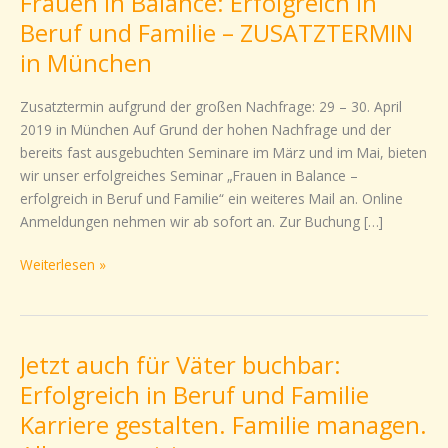
Frauen in Balance: Erfolgreich in
in
Beruf und Familie – ZUSATZTERMIN
Balance:
in München
Erfolgreich
in
Zusatztermin aufgrund der großen Nachfrage: 29 – 30. April
Beruf
2019 in München Auf Grund der hohen Nachfrage und der
und
bereits fast ausgebuchten Seminare im März und im Mai, bieten
Familie
wir unser erfolgreiches Seminar „Frauen in Balance –
–
erfolgreich in Beruf und Familie“ ein weiteres Mail an. Online
ZUSATZTERMIN
Anmeldungen nehmen wir ab sofort an. Zur Buchung […]
in
München
Weiterlesen »
Jetzt auch für Väter buchbar:
Jetzt
auch
Erfolgreich in Beruf und Familie
für
Karriere gestalten. Familie managen.
Väter