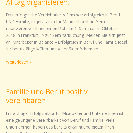
Alltag organisieren.
buchbar:
Erfolgreich
Das erfolgreiche Vereinbarkeits Seminar: erfolgreich in Beruf
in
UND Familie, ist jetzt auch für Männer buchbar. Gern
Beruf
reservieren wir Ihnen einen Platz im 1. Seminar im Oktober
und
2018 in Frankfurt => zur Seminarbuchung Melden Sie sich jetzt
Familie
an! Mitarbeiter in Balance – Erfolgreich in Beruf und Familie Ideal
Karriere
für berufstätige Mütter und Väter Sie möchten im
gestalten.
Familie
Weiterlesen »
managen.
Alltag
organisieren.
Familie und Beruf positiv
Familie
und
vereinbaren
Beruf
positiv
Ein wichtiger Erfolgsfaktor für Mitarbeiter und Unternehmen ist
vereinbaren
eine gelungene Vereinbarkeit von Beruf und Familie. Viele
Unternehmen haben das bereits erkannt und bieten ihren