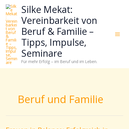
Zum
Neugierig,
Kategorien
Silke Mekat:
Inhalt
wie
springen
sich
Vereinbarkeit von
Stress
Beruf & Familie –
reduzieren
und
Tipps, Impulse,
Energie
gezielter
Seminare
einsetzen
Für mehr Erfolg – im Beruf und im Leben.
lässt?
Einfach
durchscrollen!
Beruf und Familie
Frauen