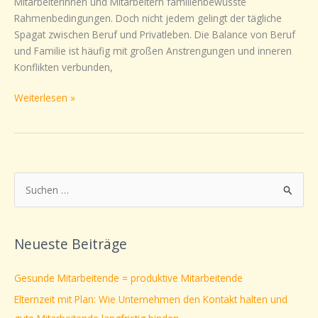
Mitarbeiterinnen und Mitarbeitern familienbewusste
Rahmenbedingungen. Doch nicht jedem gelingt der tägliche
Spagat zwischen Beruf und Privatleben. Die Balance von Beruf
und Familie ist häufig mit großen Anstrengungen und inneren
Konflikten verbunden,
Weiterlesen »
S
u
c
Neueste Beiträge
h
e
Gesunde Mitarbeitende = produktive Mitarbeitende
n
Elternzeit mit Plan: Wie Unternehmen den Kontakt halten und
n