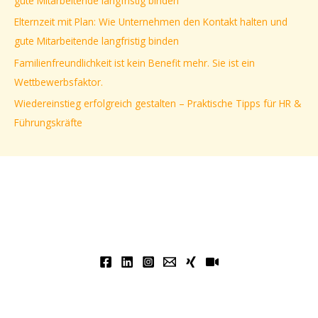
gute Mitarbeitende langfristig binden
a
Elternzeit mit Plan: Wie Unternehmen den Kontakt halten und
c
gute Mitarbeitende langfristig binden
h
Familienfreundlichkeit ist kein Benefit mehr. Sie ist ein
:
Wettbewerbsfaktor.
Wiedereinstieg erfolgreich gestalten – Praktische Tipps für HR &
Führungskräfte