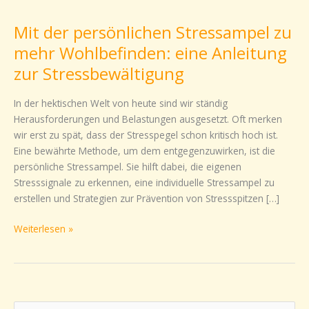
der
Mit der persönlichen Stressampel zu
persönlichen
Stressampel
mehr Wohlbefinden: eine Anleitung
zu
zur Stressbewältigung
mehr
Wohlbefinden:
In der hektischen Welt von heute sind wir ständig
eine
Herausforderungen und Belastungen ausgesetzt. Oft merken
Anleitung
wir erst zu spät, dass der Stresspegel schon kritisch hoch ist.
zur
Eine bewährte Methode, um dem entgegenzuwirken, ist die
Stressbewältigung
persönliche Stressampel. Sie hilft dabei, die eigenen
Stresssignale zu erkennen, eine individuelle Stressampel zu
erstellen und Strategien zur Prävention von Stressspitzen […]
Weiterlesen »