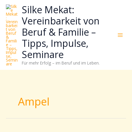
Zum
Neugierig,
Kategorien
Silke Mekat:
Inhalt
wie
springen
sich
Vereinbarkeit von
Stress
Beruf & Familie –
reduzieren
und
Tipps, Impulse,
Energie
gezielter
Seminare
einsetzen
Für mehr Erfolg – im Beruf und im Leben.
lässt?
Einfach
durchscrollen!
Ampel
Mit