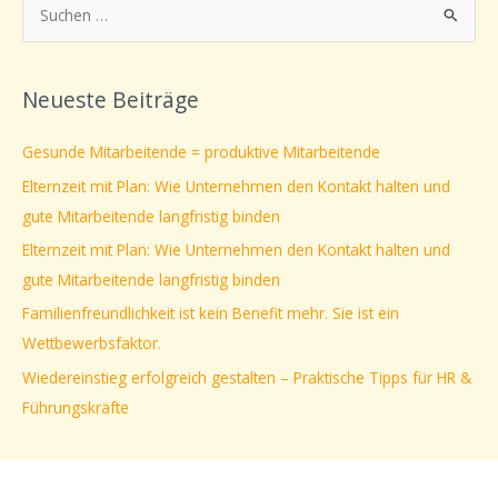
S
u
c
Neueste Beiträge
h
e
Gesunde Mitarbeitende = produktive Mitarbeitende
n
Elternzeit mit Plan: Wie Unternehmen den Kontakt halten und
n
gute Mitarbeitende langfristig binden
a
Elternzeit mit Plan: Wie Unternehmen den Kontakt halten und
c
gute Mitarbeitende langfristig binden
h
Familienfreundlichkeit ist kein Benefit mehr. Sie ist ein
:
Wettbewerbsfaktor.
Wiedereinstieg erfolgreich gestalten – Praktische Tipps für HR &
Führungskräfte