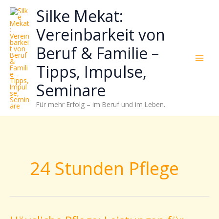
Zum
Neugierig,
Kategorien
Silke Mekat:
Inhalt
wie
springen
sich
Vereinbarkeit von
Stress
Beruf & Familie –
reduzieren
und
Tipps, Impulse,
Energie
gezielter
Seminare
einsetzen
Für mehr Erfolg – im Beruf und im Leben.
lässt?
Einfach
durchscrollen!
24 Stunden Pflege
Häusliche