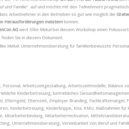
ruf und Familie“ auf und möchte mit den Teilnehmern pragmatisch
 dass Arbeitnehmer in den Betrieben so gut wie möglich die
Gratw
ren Herausforderungen meistern
können.
enCon AG
wird
Silke Mekat
bei diesem Workshop einen Fokusvortr
 finden Sie in diesem Dokument.
Personal, Arbeitszeitgestaltung, Arbeitszeitmodelle, Balance vo
riebliche Kinderbetreuung, betriebliches Gesundheitsmanagement
, Elterngeld, Elternzeit, Employer Branding, Fachkräftemangel, F
ren, Kinderbetreuung, Kinderkrippe, Kita, KMU, Maßnahmen für k
 Mitarbeiterbindung, Mitarbeitermotivation, Mittelstandsberatun
aching, Unternehmensberatung, Vereinbarkeit von Beruf und Famil