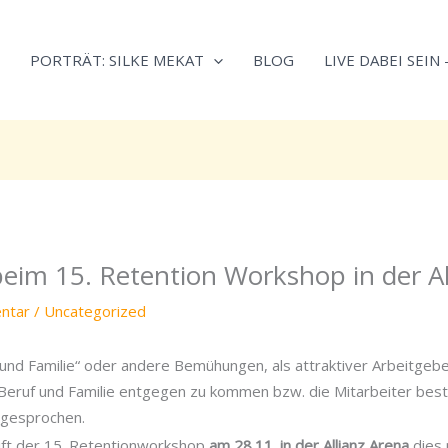
Neugierig,
Kategorien
wie
PORTRÄT: SILKE MEKAT
BLOG
LIVE DABEI SEIN
sich
Stress
reduzieren
und
Energie
gezielter
einsetzen
lässt?
beim 15. Retention Workshop in der Al
Einfach
durchscrollen!
ntar
/
Uncategorized
und Familie“ oder andere Bemühungen, als attraktiver Arbeitgebe
 Beruf und Familie entgegen zu kommen bzw. die Mitarbeiter bes
 gesprochen.
ift der 15. Retentionworkshop
am 28.11. in der Allianz Arena
dies