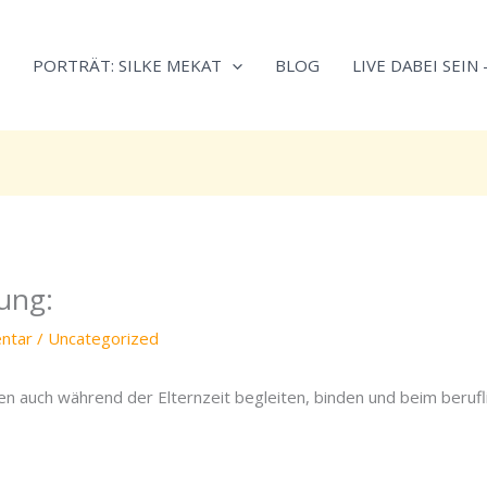
Neugierig,
Kategorien
wie
PORTRÄT: SILKE MEKAT
BLOG
LIVE DABEI SEIN
sich
Stress
reduzieren
und
Energie
gezielter
einsetzen
lässt?
ung:
Einfach
durchscrollen!
ntar
/
Uncategorized
en auch während der Elternzeit begleiten, binden und beim beruf