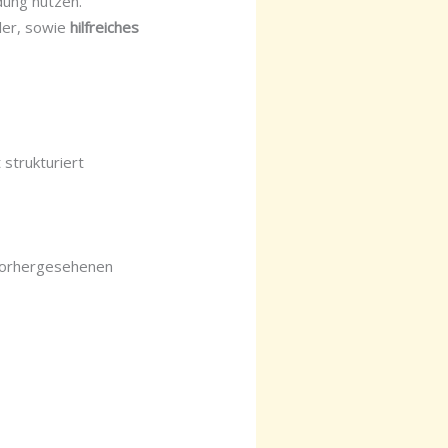
dung nutzen.
ler, sowie
hilfreiches
 strukturiert
nvorhergesehenen