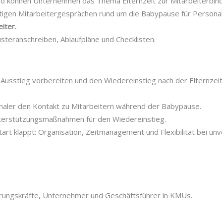
 So können Unternehmen das Thema Elternzeit zur Mitarbeiterbin
chtigen Mitarbeitergesprächen rund um die Babypause für Persona
eiter.
usteranschreiben, Ablaufpläne und Checklisten.
 Ausstieg vorbereiten und den Wiedereinstieg nach der Elternzeit
naler den Kontakt zu Mitarbeitern während der Babypause.
terstützungsmaßnahmen für den Wiedereinstieg.
art klappt: Organisation, Zeitmanagement und Flexibilität bei u
rungskräfte, Unternehmer und Geschäftsführer in KMUs.