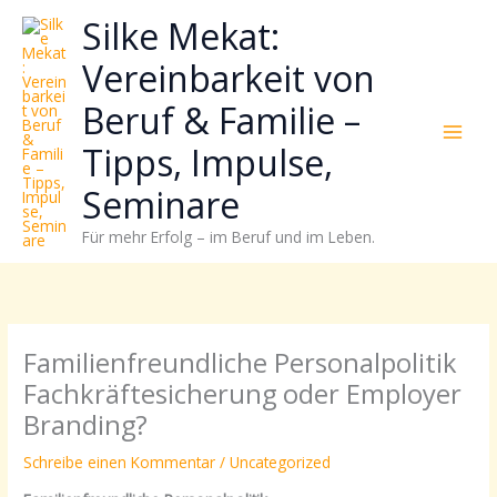
Zum
Neugierig,
Kategorien
Silke Mekat:
Inhalt
wie
springen
sich
Vereinbarkeit von
Stress
Beruf & Familie –
reduzieren
und
Tipps, Impulse,
Energie
gezielter
Seminare
einsetzen
Für mehr Erfolg – im Beruf und im Leben.
lässt?
Einfach
durchscrollen!
Familienfreundliche Personalpolitik
Fachkräftesicherung oder Employer
Branding?
Schreibe einen Kommentar
/
Uncategorized