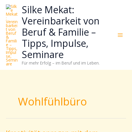
Zum
Neugierig,
Kategorien
Silke Mekat:
Inhalt
wie
springen
sich
Vereinbarkeit von
Stress
Beruf & Familie –
reduzieren
und
Tipps, Impulse,
Energie
gezielter
Seminare
einsetzen
Für mehr Erfolg – im Beruf und im Leben.
lässt?
Einfach
durchscrollen!
Wohlfühlbüro
Kreativität