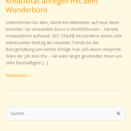
Kreativität anregen mit dem
anregen
Wunderbüro
mit
dem
Unternehmen tun alles, damit ihre Mitarbeiter auf neue Ideen
Wunderbüro
kommen. Sie verwandeln Büros in Wohlfühlzonen – mit teils
erstaunlichem Aufwand. ZEIT ONLINE beschreibt in einem sehr
interessanten Beitrag die neuesten Trends bei der
Bürogestaltung und welche Erfolge man sich davon verspricht.
Wäre der Job eine Ehe – sie wäre längst geschieden. Neun von
zehn Beschäftigten […]
Weiterlesen »
S
u
c