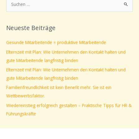
S
u
c
Neueste Beiträge
h
e
Gesunde Mitarbeitende = produktive Mitarbeitende
n
Elternzeit mit Plan: Wie Unternehmen den Kontakt halten und
n
gute Mitarbeitende langfristig binden
a
Elternzeit mit Plan: Wie Unternehmen den Kontakt halten und
c
gute Mitarbeitende langfristig binden
h
Familienfreundlichkeit ist kein Benefit mehr. Sie ist ein
:
Wettbewerbsfaktor.
Wiedereinstieg erfolgreich gestalten – Praktische Tipps für HR &
Führungskräfte