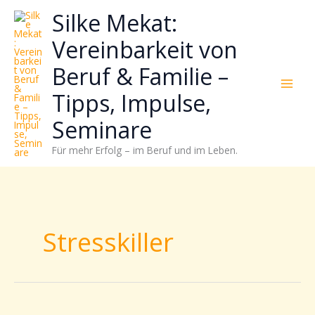
Zum
Neugierig,
Kategorien
Silke Mekat:
Inhalt
wie
springen
sich
Vereinbarkeit von
Stress
Beruf & Familie –
reduzieren
und
Tipps, Impulse,
Energie
gezielter
Seminare
einsetzen
Für mehr Erfolg – im Beruf und im Leben.
lässt?
Einfach
durchscrollen!
Stresskiller
Stressfrei