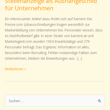
Stellenanzeige als Aushängeschild
als
für Unternehmen
Aushängeschild
für
Ein interessanter Artikel dazu findet sich auf Karriere Die
Unternehmen
Presse.com Jobausschreibungen tragen wesentlich zur
Markenbildung von Unternehmen bei. Personaler wissen, dass
es Nachholbedarf gibt. In einer Studie von karriere.at und
Marketagent.com wurden 1004 Erwärbstätige und 279
Personaler befragt. Das Ergebnis: Information ist alles,
besonders beim Recruiting. Fehlen notwendige Fakten zum
Unternehmen, bleiben die Bewerbungen aus. […]
Weiterlesen »
S
u