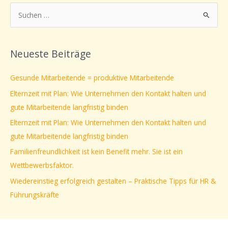
S
u
c
Neueste Beiträge
h
e
Gesunde Mitarbeitende = produktive Mitarbeitende
n
Elternzeit mit Plan: Wie Unternehmen den Kontakt halten und
n
gute Mitarbeitende langfristig binden
a
Elternzeit mit Plan: Wie Unternehmen den Kontakt halten und
c
gute Mitarbeitende langfristig binden
h
Familienfreundlichkeit ist kein Benefit mehr. Sie ist ein
:
Wettbewerbsfaktor.
Wiedereinstieg erfolgreich gestalten – Praktische Tipps für HR &
Führungskräfte