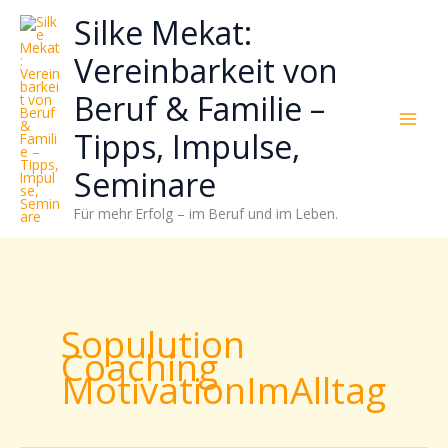
Zum
Neugierig,
Kategorien
Silke Mekat:
Inhalt
wie
springen
sich
Vereinbarkeit von
Stress
Beruf & Familie –
reduzieren
und
Tipps, Impulse,
Energie
gezielter
Seminare
einsetzen
Für mehr Erfolg – im Beruf und im Leben.
lässt?
Einfach
durchscrollen!
Sopulution
Coaching
MotivationImAlltag