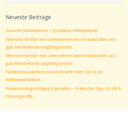
u
c
Neueste Beiträge
h
e
Gesunde Mitarbeitende = produktive Mitarbeitende
n
Elternzeit mit Plan: Wie Unternehmen den Kontakt halten und
n
gute Mitarbeitende langfristig binden
a
Elternzeit mit Plan: Wie Unternehmen den Kontakt halten und
c
gute Mitarbeitende langfristig binden
h
Familienfreundlichkeit ist kein Benefit mehr. Sie ist ein
:
Wettbewerbsfaktor.
Wiedereinstieg erfolgreich gestalten – Praktische Tipps für HR &
Führungskräfte