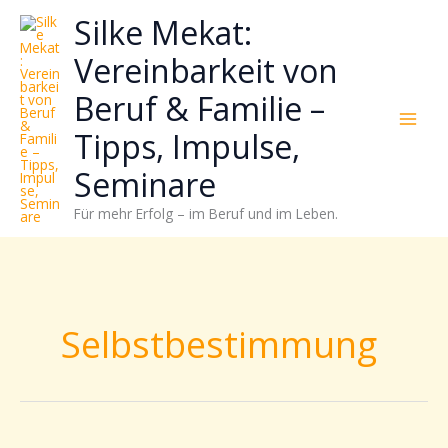
Zum
Neugierig,
Kategorien
Silke Mekat:
Inhalt
wie
springen
sich
Vereinbarkeit von
Stress
Beruf & Familie –
reduzieren
und
Tipps, Impulse,
Energie
gezielter
Seminare
einsetzen
Für mehr Erfolg – im Beruf und im Leben.
lässt?
Einfach
durchscrollen!
Selbstbestimmung
Powersätze: