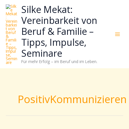
Zum
Neugierig,
Kategorien
Silke Mekat:
Inhalt
wie
springen
sich
Vereinbarkeit von
Stress
Beruf & Familie –
reduzieren
und
Tipps, Impulse,
Energie
gezielter
Seminare
einsetzen
Für mehr Erfolg – im Beruf und im Leben.
lässt?
Einfach
durchscrollen!
PositivKommunizieren
Powersätze: