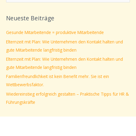
u
c
Neueste Beiträge
h
e
Gesunde Mitarbeitende = produktive Mitarbeitende
n
Elternzeit mit Plan: Wie Unternehmen den Kontakt halten und
n
gute Mitarbeitende langfristig binden
a
Elternzeit mit Plan: Wie Unternehmen den Kontakt halten und
c
gute Mitarbeitende langfristig binden
h
Familienfreundlichkeit ist kein Benefit mehr. Sie ist ein
:
Wettbewerbsfaktor.
Wiedereinstieg erfolgreich gestalten – Praktische Tipps für HR &
Führungskräfte